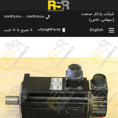
شرکت رادکار صنعت
66348680 – 66348660
(سهامی خاص)
English
09125449096
8 صبح تا 10 شب