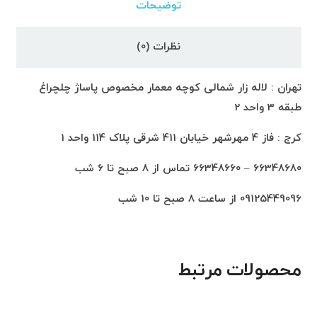
توضیحات
نظرات (0)
تهران : لاله زار شمالی کوچه معمار مخصوص پاساژ چلچراغ
طبقه 3 واحد 2
کرج : فاز 4 مهرشهر خیابان 411 شرقی پلاک 114 واحد 1
66348680 – 66348660 تماس از 8 صبح تا 6 شب
09125449096 از ساعت 8 صبح تا 10 شب
محصولات مرتبط