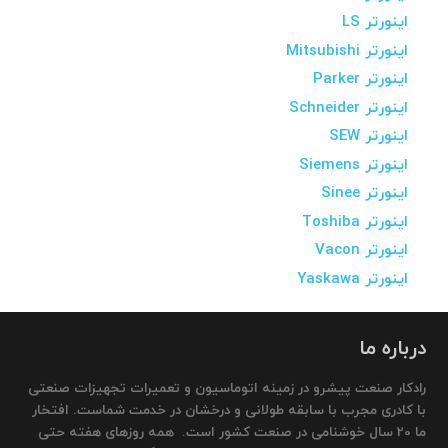
اینورتر LS
اینورتر Mitsubishi
اینورتر Parker
اینورتر Schneider
اینورتر SEW
اینورتر Siemens
اینورتر Sinee
اینورتر Toshiba
اینورتر Vacon
اینورتر Yaskawa
درباره ما
رادکار صنعت پیشرو در زمینه اتوماسیون و تعمیرات تجهیزات صنعتی
با کادری مجرب با سابقه طولانی و درخشان در خدمت شماست. افتخار
ما 20 سال خوشنامی در صنعت کشور است. همه روزهای هفته حتی