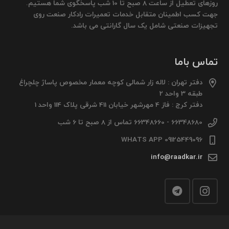
روزهای تعطیل از ساعت 8 صبح تا 10 شب پاسخگوی شما هستیم.
جهت کسب اطمینان متقابل خدمات تعمیرات رادکار صنعت روی
تجهیزات صنعتی شامل یک سال گارانتی می باشد.
تماس باما
دفتر تهران : لاله زار شمالی کوچه معمار مخصوص پاساژ چلچراغ
طبقه 3 واحد 2
دفتر کرج : فاز 4 مهرشهر خیابان 411 شرقی پلاک 114 واحد 1
66348680 - 66348660 تماس از 8 صبح تا 6 شب
09125449096 WHATS APP
info@raadkar.ir