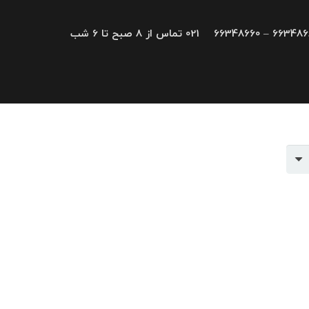
66348680 – 663
021 تماس از 8 صبح تا 6 شب