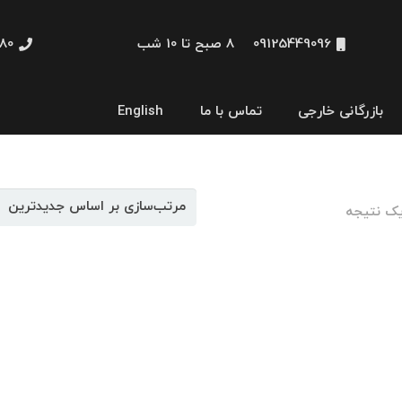
09125449096
8 صبح تا 10 شب
48660
بازرگانی خارجی
تماس با ما
English
نمایشگر و HMI
یک نتیجه