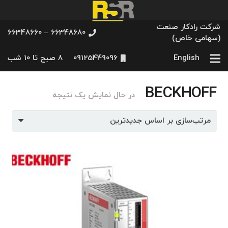
شرکت رادکار صنعت
66348680 – 66348660
(سهامی خاص)
English
09125449096
8 صبح تا 10 شب
BECKHOFF
در حال نمایش یک نتیجه