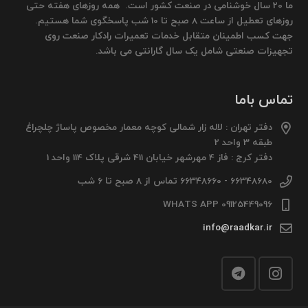
ما 20 سال خوشنامی در صنعت کشور است. همه روزهای هفته حتی
روزهای تعطیل از ساعت 8 صبح تا 10 شب پاسخگوی شما هستیم.
جهت کسب اطمینان متقابل خدمات تعمیرات رادکار صنعت روی
تجهیزات صنعتی شامل یک سال گارانتی می باشد.
تماس باما
دفتر تهران : لاله زار شمالی کوچه معمار مخصوص پاساژ چلچراغ
طبقه 3 واحد 2
دفتر کرج : فاز 4 مهرشهر خیابان 411 شرقی پلاک 114 واحد 1
66348680 - 66348660 تماس از 8 صبح تا 6 شب
09125449096 WHATS APP
info@raadkar.ir