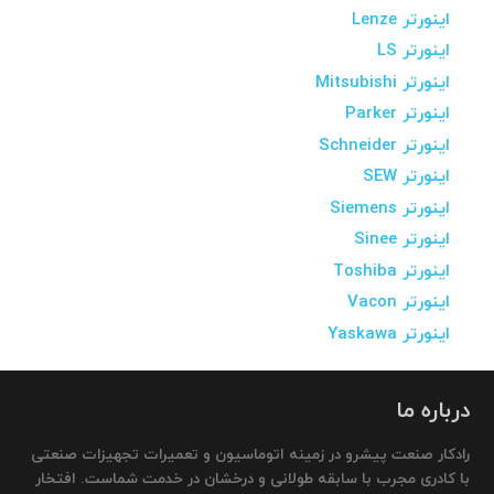
اینورتر Lenze
اینورتر LS
اینورتر Mitsubishi
اینورتر Parker
اینورتر Schneider
اینورتر SEW
اینورتر Siemens
اینورتر Sinee
اینورتر Toshiba
اینورتر Vacon
اینورتر Yaskawa
درباره ما
رادکار صنعت پیشرو در زمینه اتوماسیون و تعمیرات تجهیزات صنعتی
با کادری مجرب با سابقه طولانی و درخشان در خدمت شماست. افتخار