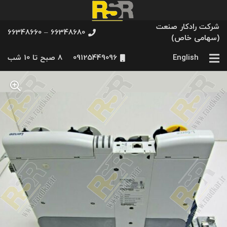
شرکت رادکار صنعت
66348680 – 66348660
(سهامی خاص)
English
09125449096
8 صبح تا 10 شب