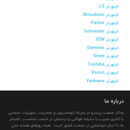
اینورتر LS
اینورتر Mitsubishi
اینورتر Parker
اینورتر Schneider
اینورتر SEW
اینورتر Siemens
اینورتر Sinee
اینورتر Toshiba
اینورتر Vacon
اینورتر Yaskawa
درباره ما
رادکار صنعت پیشرو در زمینه اتوماسیون و تعمیرات تجهیزات صنعتی
با کادری مجرب با سابقه طولانی و درخشان در خدمت شماست. افتخار
ما 20 سال خوشنامی در صنعت کشور است. همه روزهای هفته حتی