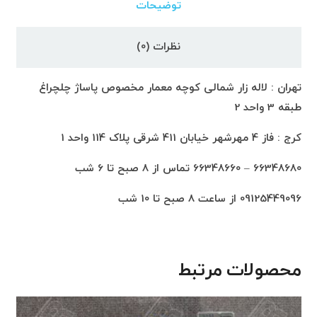
توضیحات
نظرات (0)
تهران : لاله زار شمالی کوچه معمار مخصوص پاساژ چلچراغ
طبقه 3 واحد 2
کرج : فاز 4 مهرشهر خیابان 411 شرقی پلاک 114 واحد 1
66348680 – 66348660 تماس از 8 صبح تا 6 شب
09125449096 از ساعت 8 صبح تا 10 شب
محصولات مرتبط