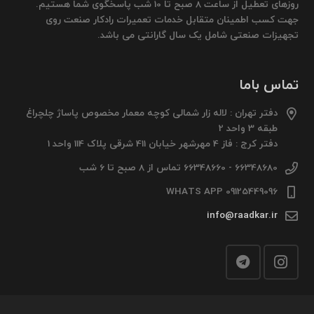
روزهای تعطیل از ساعت 8 صبح تا 10 شب پاسخگوی شما هستیم.
جهت کسب اطمینان متقابل خدمات تعمیرات رادکار صنعت روی
تجهیزات صنعتی شامل یک سال گارانتی می باشد.
تماس باما
دفتر تهران : لاله زار شمالی کوچه معمار مخصوص پاساژ چلچراغ
طبقه 3 واحد 2
دفتر کرج : فاز 4 مهرشهر خیابان 411 شرقی پلاک 114 واحد 1
66348680 - 66348660 تماس از 8 صبح تا 6 شب
09125449096 WHATS APP
info@raadkar.ir