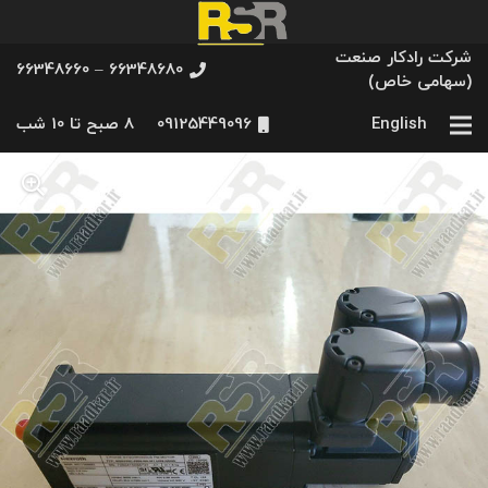
شرکت رادکار صنعت
66348680 – 66348660
(سهامی خاص)
English
09125449096
8 صبح تا 10 شب