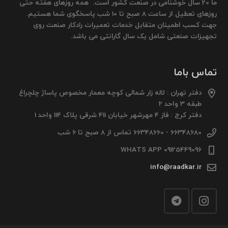
ما 20 سال خوشنامی در صنعت کشور است. همه روزهای هفته حتی
روزهای تعطیل از ساعت 8 صبح تا 10 شب پاسخگوی شما هستیم.
جهت کسب اطمینان متقابل خدمات تعمیرات رادکار صنعت روی
تجهیزات صنعتی شامل یک سال گارانتی می باشد.
تماس باما
دفتر تهران : لاله زار شمالی کوچه معمار مخصوص پاساژ چلچراغ
طبقه 3 واحد 2
دفتر کرج : فاز 4 مهرشهر خیابان 411 شرقی پلاک 114 واحد 1
66348680 - 66348660 تماس از 8 صبح تا 6 شب
09125449096 WHATS APP
info@raadkar.ir