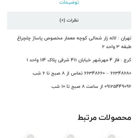
توضیحات
نظرات (0)
تهران : لاله زار شمالی کوچه معمار مخصوص پاساژ چلچراغ
طبقه 3 واحد 2
کرج : فاز 4 مهرشهر خیابان 411 شرقی پلاک 114 واحد 1
66348680 – 66348660 تماس از 8 صبح تا 6 شب
09125449096 از ساعت 8 صبح تا 10 شب
محصولات مرتبط