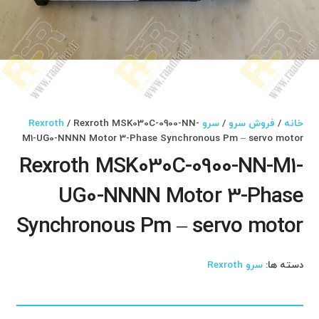
خانه
/
فروش سرو
/
سرو Rexroth
/ Rexroth MSK030C-0900-NN-
M1-UG0-NNNN Motor 3-Phase Synchronous Pm – servo motor
Rexroth MSK030C-0900-NN-M1-
UG0-NNNN Motor 3-Phase
Synchronous Pm – servo motor
دسته ها:
سرو Rexroth