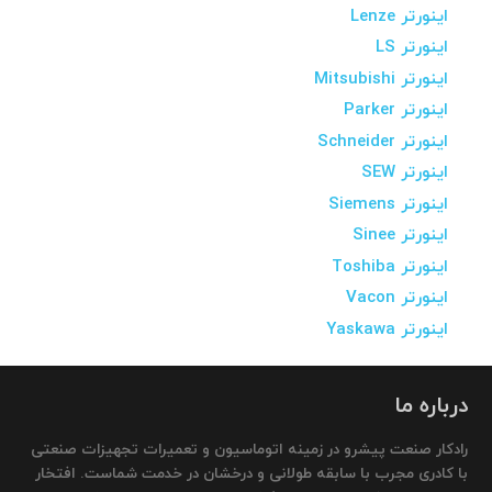
اینورتر Lenze
اینورتر LS
اینورتر Mitsubishi
اینورتر Parker
اینورتر Schneider
اینورتر SEW
اینورتر Siemens
اینورتر Sinee
اینورتر Toshiba
اینورتر Vacon
اینورتر Yaskawa
درباره ما
رادکار صنعت پیشرو در زمینه اتوماسیون و تعمیرات تجهیزات صنعتی
با کادری مجرب با سابقه طولانی و درخشان در خدمت شماست. افتخار