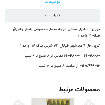
توضیحات
نظرات (0)
تهران : لاله زار شمالی کوچه معمار مخصوص پاساژ چلچراغ
طبقه 3 واحد 2
کرج : فاز 4 مهرشهر خیابان 411 شرقی پلاک 114 واحد 1
66348680 – 66348660 تماس از 8 صبح تا 6 شب
09125449096 از ساعت 8 صبح تا 10 شب
محصولات مرتبط