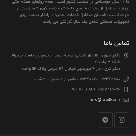
ما 20 سال خوشنامی در صنعت کشور است. همه روزهای هفته حتی
روزهای تعطیل از ساعت 8 صبح تا 10 شب پاسخگوی شما هستیم.
جهت کسب اطمینان متقابل خدمات تعمیرات رادکار صنعت روی
تجهیزات صنعتی شامل یک سال گارانتی می باشد.
تماس باما
دفتر تهران : لاله زار شمالی کوچه معمار مخصوص پاساژ چلچراغ
طبقه 3 واحد 2
دفتر کرج : فاز 4 مهرشهر خیابان 411 شرقی پلاک 114 واحد 1
66348680 - 66348660 تماس از 8 صبح تا 6 شب
09125449096 WHATS APP
info@raadkar.ir