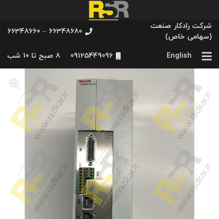
شرکت رادکار صنعت
66348680 – 66348660
(سهامی خاص)
English
09125449096
8 صبح تا 10 شب