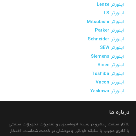
اینورتر Lenze
اینورتر LS
اینورتر Mitsubishi
اینورتر Parker
اینورتر Schneider
اینورتر SEW
اینورتر Siemens
اینورتر Sinee
اینورتر Toshiba
اینورتر Vacon
اینورتر Yaskawa
درباره ما
رادکار صنعت پیشرو در زمینه اتوماسیون و تعمیرات تجهیزات صنعتی
با کادری مجرب با سابقه طولانی و درخشان در خدمت شماست. افتخار