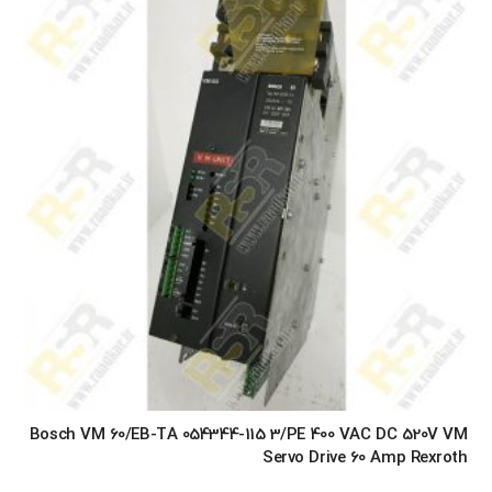
Bosch VM 60/EB-TA 054344-115 3/PE 400 VAC DC 520V VM
Servo Drive 60 Amp Rexroth