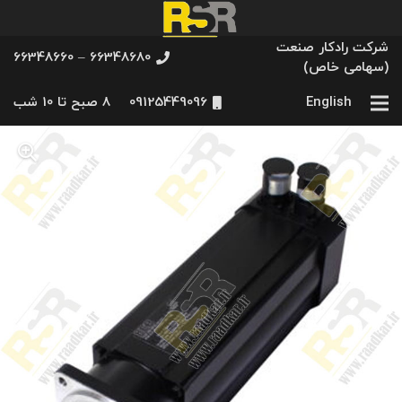
شرکت رادکار صنعت
66348680 – 66348660
(سهامی خاص)
English
09125449096
8 صبح تا 10 شب