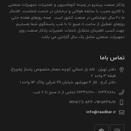
رادکار صنعت پیشرو در زمینه اتوماسیون و تعمیرات تجهیزات صنعتی
با کادری مجرب با سابقه طولانی و درخشان در خدمت شماست. افتخار
ما 20 سال خوشنامی در صنعت کشور است. همه روزهای هفته حتی
روزهای تعطیل از ساعت 8 صبح تا 10 شب پاسخگوی شما هستیم.
جهت کسب اطمینان متقابل خدمات تعمیرات رادکار صنعت روی
تجهیزات صنعتی شامل یک سال گارانتی می باشد.
تماس باما
دفتر تهران : لاله زار شمالی کوچه معمار مخصوص پاساژ چلچراغ
طبقه 3 واحد 2
دفتر کرج : فاز 4 مهرشهر خیابان 411 شرقی پلاک 114 واحد 1
66348680 - 66348660 تماس از 8 صبح تا 6 شب
09125449096 WHATS APP
info@raadkar.ir