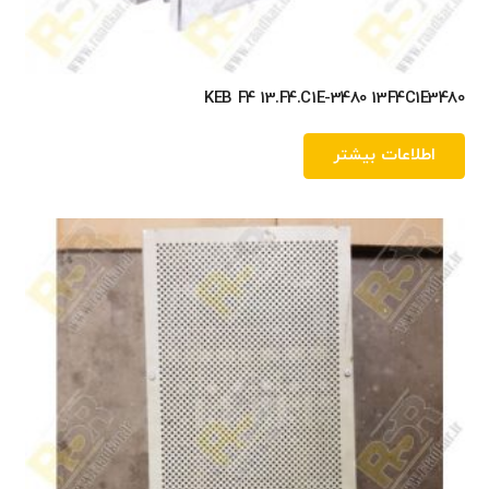
KEB F4 13.F4.C1E-3480 13F4C1E3480
اطلاعات بیشتر