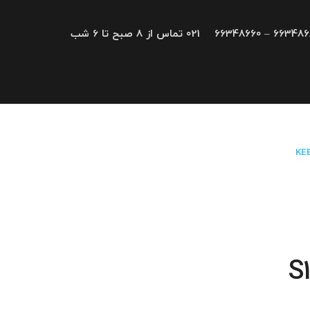
66348680 – 663
021 تماس از 8 صبح تا 6 شب
S