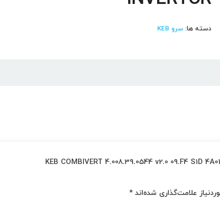
دسته ها:
سرو KEB
 باشید که دیدگاهی می نویسد “KEB COMBIVERT 4.008.39.0544 v2.0 09.F4 S1D 4A01/1.2 –
دنیاز علامت‌گذاری شده‌اند
*