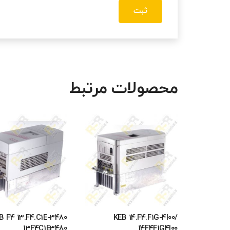
محصولات مرتبط
B F4 13.F4.C1E-3480
KEB 14.F4.F1G-4I00/
13F4C1E3480
14F4F1G4I00