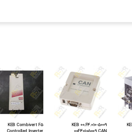
KEB Combivert F5
KEB 00.F4.010-5009
KE
Controlled Inverter
00F40105009 CAN