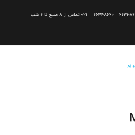
66348680 – 663
021 تماس از 8 صبح تا 6 شب