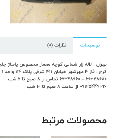
توضیحات
نظرات (0)
تهران : لاله زار شمالی کوچه معمار مخصوص پاساژ چلچراغ طبق
کرج : فاز 4 مهرشهر خیابان 411 شرقی پلاک 114 واحد 1
66348680 – 66348660 تماس از 8 صبح تا 6 شب
09125449096 از ساعت 8 صبح تا 10 شب
محصولات مرتبط