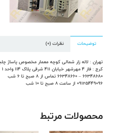
توضیحات
نظرات (0)
تهران : لاله زار شمالی کوچه معمار مخصوص پاساژ چلچراغ طبق
کرج : فاز 4 مهرشهر خیابان 411 شرقی پلاک 114 واحد 1
66348680 – 66348660 تماس از 8 صبح تا 6 شب
09125449096 از ساعت 8 صبح تا 10 شب
محصولات مرتبط