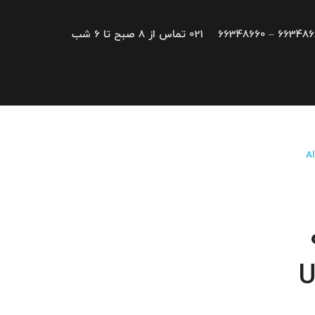
66348680 – 663
021 تماس از 8 صبح تا 6 شب
U