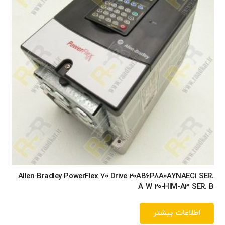
Allen Bradley PowerFlex 70 Drive 20AB6P8A0AYNAEC1 SER.
A W 20-HIM-A3 SER. B
اطلاعات بیشتر