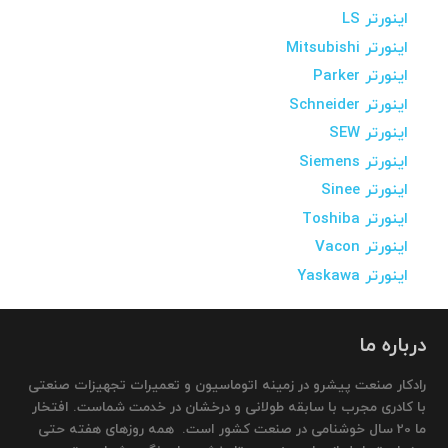
اینورتر LS
اینورتر Mitsubishi
اینورتر Parker
اینورتر Schneider
اینورتر SEW
اینورتر Siemens
اینورتر Sinee
اینورتر Toshiba
اینورتر Vacon
اینورتر Yaskawa
درباره ما
رادکار صنعت پیشرو در زمینه اتوماسیون و تعمیرات تجهیزات صنعتی
با کادری مجرب با سابقه طولانی و درخشان در خدمت شماست. افتخار
ما 20 سال خوشنامی در صنعت کشور است. همه روزهای هفته حتی