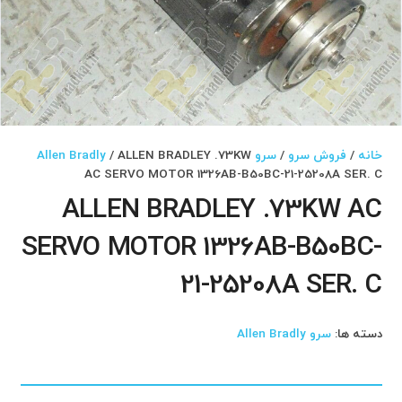
خانه
/
فروش سرو
/
سرو Allen Bradly
/ ALLEN BRADLEY .73KW
AC SERVO MOTOR 1326AB-B50BC-21-25208A SER. C
ALLEN BRADLEY .73KW AC
SERVO MOTOR 1326AB-B50BC-
21-25208A SER. C
دسته ها:
سرو Allen Bradly