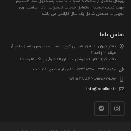
روزهای تعطیل از ساعت 8 صبح تا 10 شب پاسخگوی شما هستیم.
جهت کسب اطمینان متقابل خدمات تعمیرات رادکار صنعت روی
تجهیزات صنعتی شامل یک سال گارانتی می باشد.
تماس باما
دفتر تهران : لاله زار شمالی کوچه معمار مخصوص پاساژ چلچراغ
طبقه 3 واحد 2
دفتر کرج : فاز 4 مهرشهر خیابان 411 شرقی پلاک 114 واحد 1
66348680 - 66348660 تماس از 8 صبح تا 6 شب
09125449096 WHATS APP
info@raadkar.ir