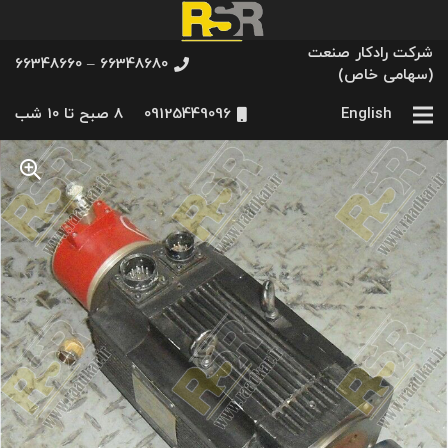
شرکت رادکار صنعت
66348680 – 66348660
(سهامی خاص)
English
09125449096
8 صبح تا 10 شب