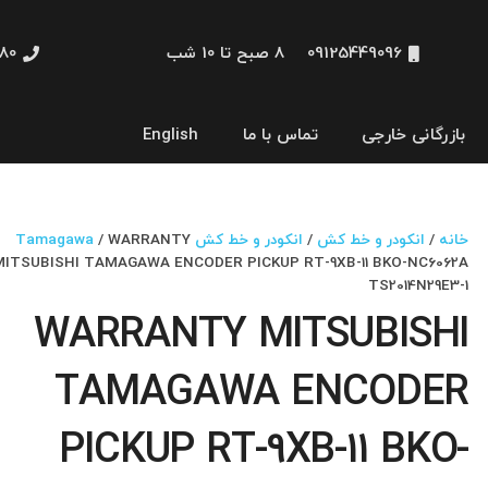
09125449096
8 صبح تا 10 شب
48660
بازرگانی خارجی
تماس با ما
English
نمایشگر و HMI
خانه
/
انکودر و خط کش
/
انکودر و خط کش Tamagawa
/ WARRANTY
MITSUBISHI TAMAGAWA ENCODER PICKUP RT-9XB-11 BKO-NC6062A
TS2014N29E3-1
WARRANTY MITSUBISHI
TAMAGAWA ENCODER
PICKUP RT-9XB-11 BKO-