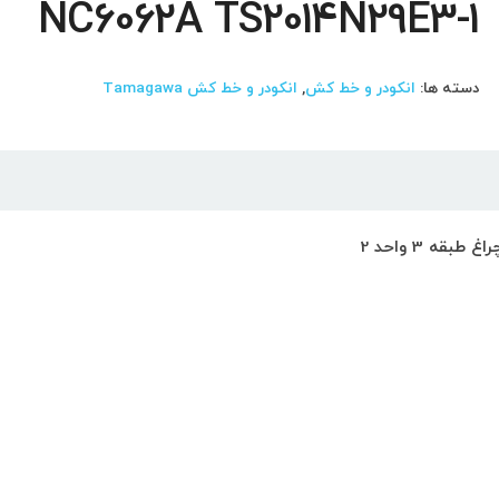
NC6062A TS2014N29E3-1
دسته ها:
انکودر و خط کش
,
انکودر و خط کش Tamagawa
ه 3 واحد 2