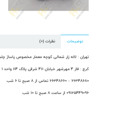
توضیحات
نظرات (0)
تهران : لاله زار شمالی کوچه معمار مخصوص پاساژ چلچراغ طبق
کرج : فاز 4 مهرشهر خیابان 411 شرقی پلاک 114 واحد 1
66348680 – 66348660 تماس از 8 صبح تا 6 شب
09125449096 از ساعت 8 صبح تا 10 شب