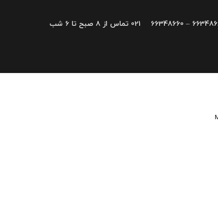
66348680 – 663
021 تماس از 8 صبح تا 6 شب