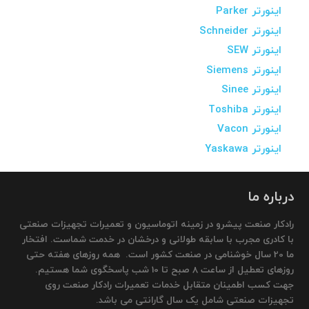
اینورتر Parker
اینورتر Schneider
اینورتر SEW
اینورتر Siemens
اینورتر Sinee
اینورتر Toshiba
اینورتر Vacon
اینورتر Yaskawa
درباره ما
رادکار صنعت پیشرو در زمینه اتوماسیون و تعمیرات تجهیزات صنعتی
با کادری مجرب با سابقه طولانی و درخشان در خدمت شماست. افتخار
ما 20 سال خوشنامی در صنعت کشور است. همه روزهای هفته حتی
روزهای تعطیل از ساعت 8 صبح تا 10 شب پاسخگوی شما هستیم.
جهت کسب اطمینان متقابل خدمات تعمیرات رادکار صنعت روی
تجهیزات صنعتی شامل یک سال گارانتی می باشد.