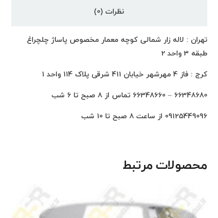
نظرات (0)
تهران : لاله زار شمالی کوچه معمار مخصوص پاساژ چلچراغ
طبقه 3 واحد 2
کرج : فاز 4 مهرشهر خیابان 411 شرقی پلاک 114 واحد 1
66348680 – 66348660 تماس از 8 صبح تا 6 شب
09125449096 از ساعت 8 صبح تا 10 شب
محصولات مرتبط