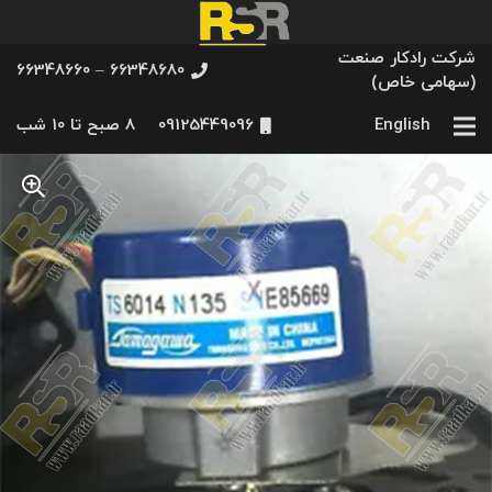
شرکت رادکار صنعت
66348680 – 66348660
(سهامی خاص)
English
09125449096
8 صبح تا 10 شب