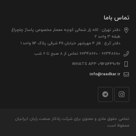
تماس باما
دفتر تهران : لاله زار شمالی کوچه معمار مخصوص پاساژ چلچراغ
طبقه 3 واحد 2
دفتر کرج : فاز 4 مهرشهر خیابان 411 شرقی پلاک 114 واحد 1
66348680 - 66348660 تماس از 8 صبح تا 6 شب
09125449096 WHATS APP
info@raadkar.ir
تمامی حقوق مادی و معنوی برای شرکت رادکار صنعت رایان ایرانیان
محفوظ است