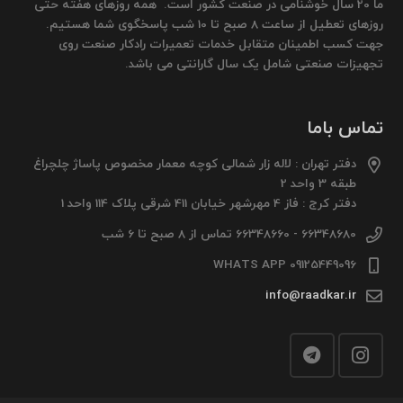
ما 20 سال خوشنامی در صنعت کشور است. همه روزهای هفته حتی
روزهای تعطیل از ساعت 8 صبح تا 10 شب پاسخگوی شما هستیم.
جهت کسب اطمینان متقابل خدمات تعمیرات رادکار صنعت روی
تجهیزات صنعتی شامل یک سال گارانتی می باشد.
تماس باما
دفتر تهران : لاله زار شمالی کوچه معمار مخصوص پاساژ چلچراغ
طبقه 3 واحد 2
دفتر کرج : فاز 4 مهرشهر خیابان 411 شرقی پلاک 114 واحد 1
66348680 - 66348660 تماس از 8 صبح تا 6 شب
09125449096 WHATS APP
info@raadkar.ir