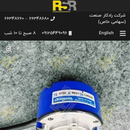
شرکت رادکار صنعت
66348680 – 66348660
(سهامی خاص)
English
09125449096
8 صبح تا 10 شب