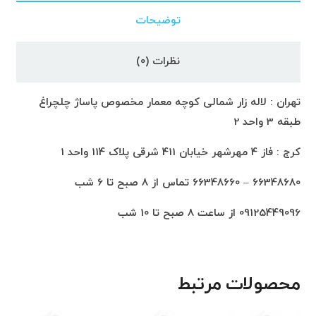
توضیحات
نظرات (0)
تهران : لاله زار شمالی کوچه معمار مخصوص پاساژ چلچراغ
طبقه 3 واحد 2
کرج : فاز 4 مهرشهر خیابان 411 شرقی پلاک 114 واحد 1
66348680 – 66348660 تماس از 8 صبح تا 6 شب
09125449096 از ساعت 8 صبح تا 10 شب
محصولات مرتبط