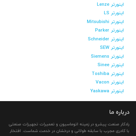
اینورتر Lenze
اینورتر LS
اینورتر Mitsubishi
اینورتر Parker
اینورتر Schneider
اینورتر SEW
اینورتر Siemens
اینورتر Sinee
اینورتر Toshiba
اینورتر Vacon
اینورتر Yaskawa
درباره ما
رادکار صنعت پیشرو در زمینه اتوماسیون و تعمیرات تجهیزات صنعتی
با کادری مجرب با سابقه طولانی و درخشان در خدمت شماست. افتخار