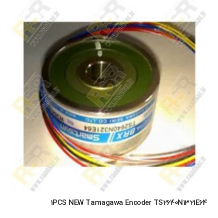
1PCS NEW Tamagawa Encoder TS2640N1321E64