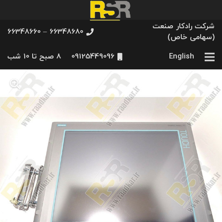
شرکت رادکار صنعت
66348680 – 66348660
(سهامی خاص)
English
09125449096
8 صبح تا 10 شب