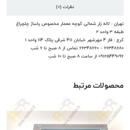
نظرات (0)
تهران : لاله زار شمالی کوچه معمار مخصوص پاساژ چلچراغ
طبقه 3 واحد 2
کرج : فاز 4 مهرشهر خیابان 411 شرقی پلاک 114 واحد 1
66348680 – 66348660 تماس از 8 صبح تا 6 شب
09125449096 از ساعت 8 صبح تا 10 شب
محصولات مرتبط