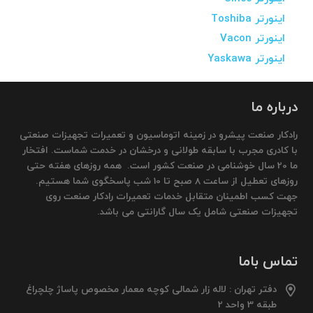
اینورتر Toshiba
اینورتر Vacon
اینورتر Yaskawa
درباره ما
رادکار صنعت پیشرو در زمینه اتوماسیون و تعمیرات تجهیزات صنعتی
با کادری مجرب با سابقه طولانی و درخشان در خدمت شماست. افتخار
ما 20 سال خوشنامی در صنعت کشور است. همه روزهای هفته حتی
روزهای تعطیل از ساعت 8 صبح تا 10 شب پاسخگوی شما هستیم.
جهت کسب اطمینان متقابل خدمات تعمیرات رادکار صنعت روی
تجهیزات صنعتی شامل یک سال گارانتی می باشد.
تماس باما
دفتر تهران : لاله زار شمالی کوچه معمار مخصوص پاساژ چلچراغ
طبقه 3 واحد 2