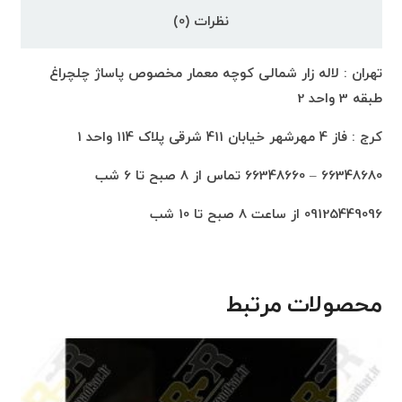
نظرات (0)
تهران : لاله زار شمالی کوچه معمار مخصوص پاساژ چلچراغ
طبقه 3 واحد 2
کرج : فاز 4 مهرشهر خیابان 411 شرقی پلاک 114 واحد 1
66348680 – 66348660 تماس از 8 صبح تا 6 شب
09125449096 از ساعت 8 صبح تا 10 شب
محصولات مرتبط