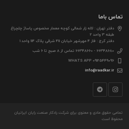
تماس باما
دفتر تهران : لاله زار شمالی کوچه معمار مخصوص پاساژ چلچراغ
طبقه 3 واحد 2
دفتر کرج : فاز 4 مهرشهر خیابان 411 شرقی پلاک 114 واحد 1
66348680 - 66348660 تماس از 8 صبح تا 6 شب
09125449096 WHATS APP
info@raadkar.ir
تمامی حقوق مادی و معنوی برای شرکت رادکار صنعت رایان ایرانیان
محفوظ است