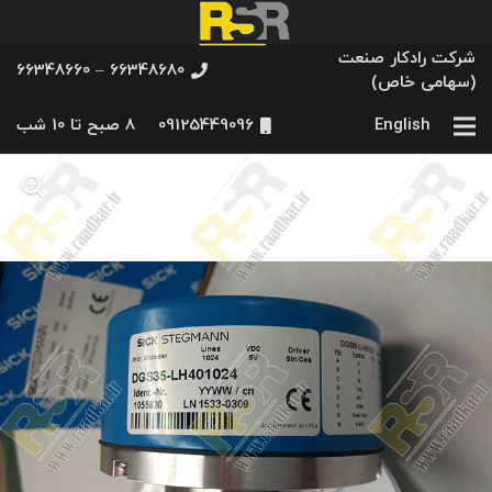
شرکت رادکار صنعت
66348680 – 66348660
(سهامی خاص)
English
09125449096
8 صبح تا 10 شب