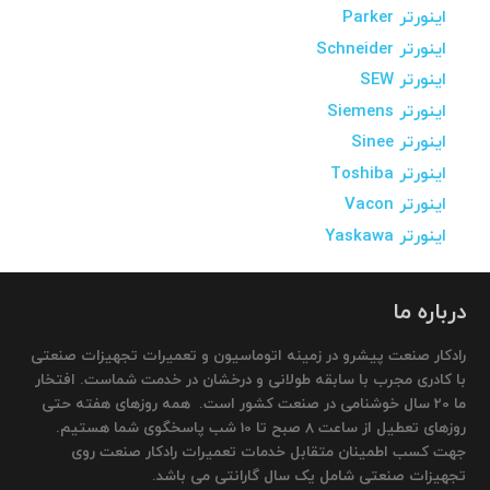
اینورتر Parker
اینورتر Schneider
اینورتر SEW
اینورتر Siemens
اینورتر Sinee
اینورتر Toshiba
اینورتر Vacon
اینورتر Yaskawa
درباره ما
رادکار صنعت پیشرو در زمینه اتوماسیون و تعمیرات تجهیزات صنعتی
با کادری مجرب با سابقه طولانی و درخشان در خدمت شماست. افتخار
ما 20 سال خوشنامی در صنعت کشور است. همه روزهای هفته حتی
روزهای تعطیل از ساعت 8 صبح تا 10 شب پاسخگوی شما هستیم.
جهت کسب اطمینان متقابل خدمات تعمیرات رادکار صنعت روی
تجهیزات صنعتی شامل یک سال گارانتی می باشد.