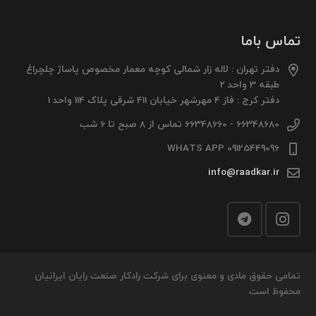
تماس باما
دفتر تهران : لاله زار شمالی کوچه معمار مخصوص پاساژ چلچراغ
طبقه 3 واحد 2
دفتر کرج : فاز 4 مهرشهر خیابان 411 شرقی پلاک 114 واحد 1
66348680 - 66348660 تماس از 8 صبح تا 6 شب
09125449096 WHATS APP
info@raadkar.ir
تمامی حقوق مادی و معنوی برای شرکت رادکار صنعت رایان ایرانیان
محفوظ است