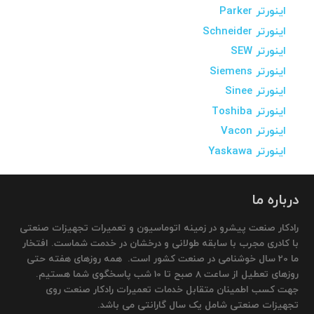
اینورتر Parker
اینورتر Schneider
اینورتر SEW
اینورتر Siemens
اینورتر Sinee
اینورتر Toshiba
اینورتر Vacon
اینورتر Yaskawa
درباره ما
رادکار صنعت پیشرو در زمینه اتوماسیون و تعمیرات تجهیزات صنعتی
با کادری مجرب با سابقه طولانی و درخشان در خدمت شماست. افتخار
ما 20 سال خوشنامی در صنعت کشور است. همه روزهای هفته حتی
روزهای تعطیل از ساعت 8 صبح تا 10 شب پاسخگوی شما هستیم.
جهت کسب اطمینان متقابل خدمات تعمیرات رادکار صنعت روی
تجهیزات صنعتی شامل یک سال گارانتی می باشد.