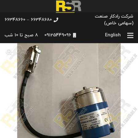
شرکت رادکار صنعت
66348680 – 66348660
(سهامی خاص)
English
09125449096
8 صبح تا 10 شب