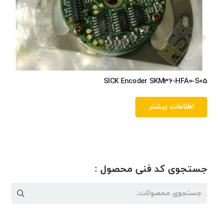
SICK Encoder SKM36-HFA0-S05
اطلاعات بیشتر
جستجوی کد فنی محصول :
جستجو
برای: