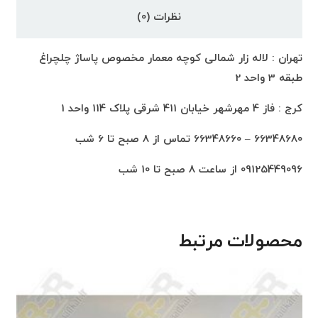
نظرات (0)
تهران : لاله زار شمالی کوچه معمار مخصوص پاساژ چلچراغ
طبقه 3 واحد 2
کرج : فاز 4 مهرشهر خیابان 411 شرقی پلاک 114 واحد 1
66348680 – 66348660 تماس از 8 صبح تا 6 شب
09125449096 از ساعت 8 صبح تا 10 شب
محصولات مرتبط