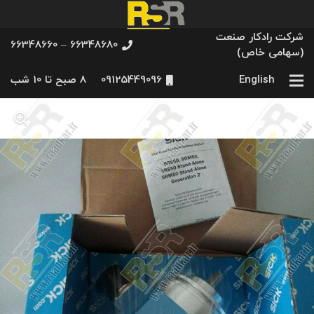
شرکت رادکار صنعت
66348680 – 66348660
(سهامی خاص)
English
09125449096
8 صبح تا 10 شب