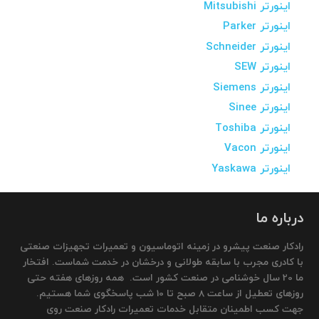
اینورتر Mitsubishi
اینورتر Parker
اینورتر Schneider
اینورتر SEW
اینورتر Siemens
اینورتر Sinee
اینورتر Toshiba
اینورتر Vacon
اینورتر Yaskawa
درباره ما
رادکار صنعت پیشرو در زمینه اتوماسیون و تعمیرات تجهیزات صنعتی
با کادری مجرب با سابقه طولانی و درخشان در خدمت شماست. افتخار
ما 20 سال خوشنامی در صنعت کشور است. همه روزهای هفته حتی
روزهای تعطیل از ساعت 8 صبح تا 10 شب پاسخگوی شما هستیم.
جهت کسب اطمینان متقابل خدمات تعمیرات رادکار صنعت روی