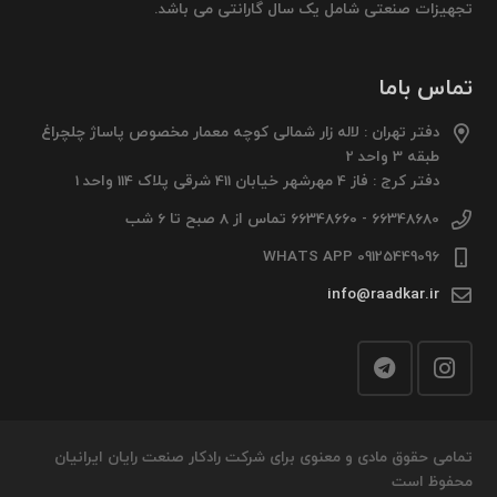
تجهیزات صنعتی شامل یک سال گارانتی می باشد.
تماس باما
دفتر تهران : لاله زار شمالی کوچه معمار مخصوص پاساژ چلچراغ
طبقه 3 واحد 2
دفتر کرج : فاز 4 مهرشهر خیابان 411 شرقی پلاک 114 واحد 1
66348680 - 66348660 تماس از 8 صبح تا 6 شب
09125449096 WHATS APP
info@raadkar.ir
تمامی حقوق مادی و معنوی برای شرکت رادکار صنعت رایان ایرانیان
محفوظ است