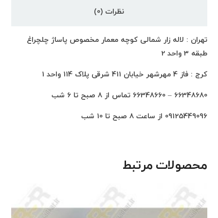
نظرات (0)
تهران : لاله زار شمالی کوچه معمار مخصوص پاساژ چلچراغ
طبقه 3 واحد 2
کرج : فاز 4 مهرشهر خیابان 411 شرقی پلاک 114 واحد 1
66348680 – 66348660 تماس از 8 صبح تا 6 شب
09125449096 از ساعت 8 صبح تا 10 شب
محصولات مرتبط