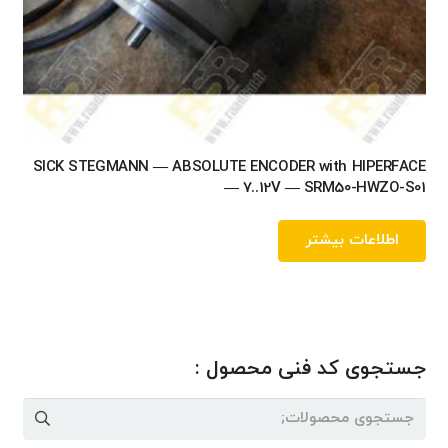
SICK STEGMANN — ABSOLUTE ENCODER with HIPERFACE
— 7..12V — SRM50-HWZO-S01
اطلاعات بیشتر
جستجوی کد فنی محصول :
جستجو
برای: