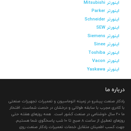
اینورتر Mitsubishi
اینورتر Parker
اینورتر Schneider
اینورتر SEW
اینورتر Siemens
اینورتر Sinee
اینورتر Toshiba
اینورتر Vacon
اینورتر Yaskawa
درباره ما
رادکار صنعت پیشرو در زمینه اتوماسیون و تعمیرات تجهیزات صنعتی
با کادری مجرب با سابقه طولانی و درخشان در خدمت شماست. افتخار
ما 20 سال خوشنامی در صنعت کشور است. همه روزهای هفته حتی
روزهای تعطیل از ساعت 8 صبح تا 10 شب پاسخگوی شما هستیم.
جهت کسب اطمینان متقابل خدمات تعمیرات رادکار صنعت روی