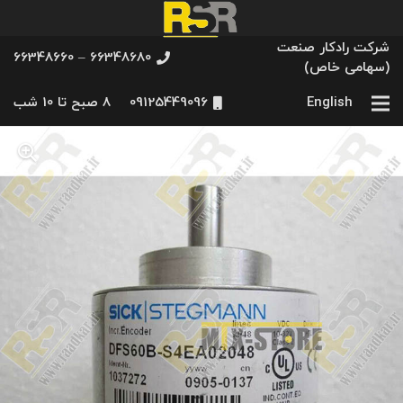
شرکت رادکار صنعت
66348680 – 66348660
(سهامی خاص)
English
09125449096
8 صبح تا 10 شب