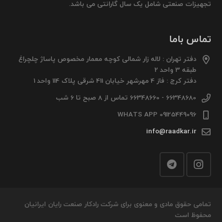
تجهیزات صنعتی شامل یک سال گارانتی می باشد.
تماس باما
دفتر تهران : لاله زار شمالی کوچه معمار مخصوص پاساژ چلچراغ
طبقه 3 واحد 2
دفتر کرج : فاز 4 مهرشهر خیابان 411 شرقی پلاک 114 واحد 1
66348680 - 66348660 تماس از 8 صبح تا 6 شب
09125449096 WHATS APP
info@raadkar.ir
تمامی حقوق مادی و معنوی برای شرکت رادکار صنعت رایان ایرانیان
محفوظ است