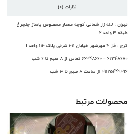
نظرات (0)
تهران : لاله زار شمالی کوچه معمار مخصوص پاساژ چلچراغ
طبقه 3 واحد 2
کرج : فاز 4 مهرشهر خیابان 411 شرقی پلاک 114 واحد 1
66348680 – 66348660 تماس از 8 صبح تا 6 شب
09125449096 از ساعت 8 صبح تا 10 شب
محصولات مرتبط