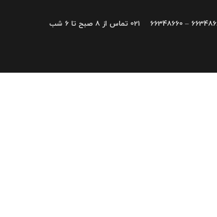
66348680 – 663
021 تماس از 8 صبح تا 6 شب