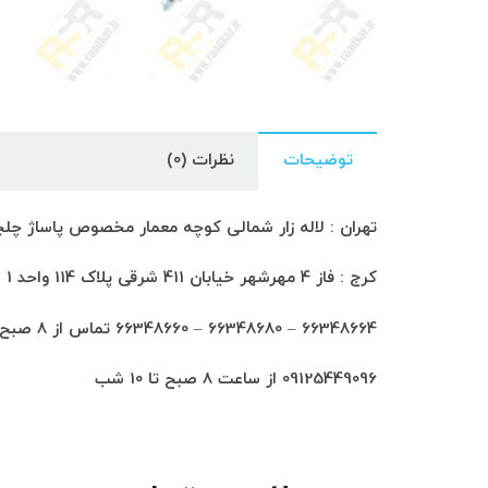
توضیحات
نظرات (0)
تهران : لاله زار شمالی کوچه معمار مخصوص پاساژ چلچراغ طبق
کرج : فاز 4 مهرشهر خیابان 411 شرقی پلاک 114 واحد 1
66348664 – 66348680 – 66348660 تماس از 8 صبح تا 6 شب
09125449096 از ساعت 8 صبح تا 10 شب