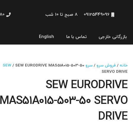
09125449096
8 صبح تا 10 شب
48660
بازرگانی خارجی
تماس با ما
English
نمایشگر و HMI
خانه
/
فروش سرو
/
سرو SEW
/ SEW EURODRIVE MAS51A015-503-50
SERVO DRIVE
SEW EURODRIVE
MAS51A015-503-50 SERVO
DRIVE