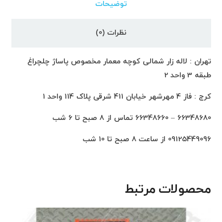
توضیحات
نظرات (0)
تهران : لاله زار شمالی کوچه معمار مخصوص پاساژ چلچراغ
طبقه 3 واحد 2
کرج : فاز 4 مهرشهر خیابان 411 شرقی پلاک 114 واحد 1
66348680 – 66348660 تماس از 8 صبح تا 6 شب
09125449096 از ساعت 8 صبح تا 10 شب
محصولات مرتبط