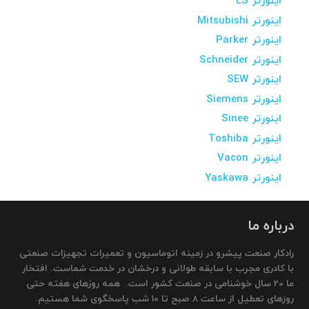
اینورتر LS
اینورتر Mitsubishi
اینورتر Parker
اینورتر Schneider
اینورتر SEW
اینورتر Siemens
اینورتر Sinee
اینورتر Toshiba
اینورتر Vacon
اینورتر Yaskawa
درباره ما
رادکار صنعت پیشرو در زمینه اتوماسیون و تعمیرات تجهیزات صنعتی
با کادری مجرب با سابقه طولانی و درخشان در خدمت شماست. افتخار
ما 20 سال خوشنامی در صنعت کشور است. همه روزهای هفته حتی
روزهای تعطیل از ساعت 8 صبح تا 10 شب پاسخگوی شما هستیم.