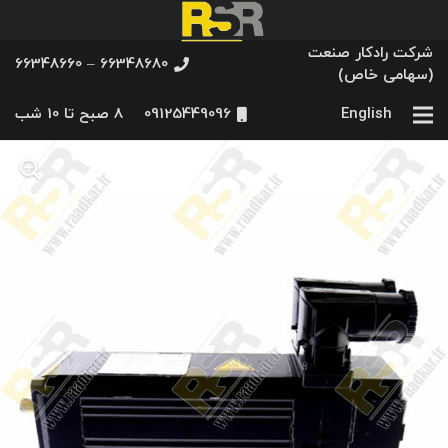
شرکت رادکار صنعت
66348680 – 66348660
(سهامی خاص)
English
09125449096
8 صبح تا 10 شب