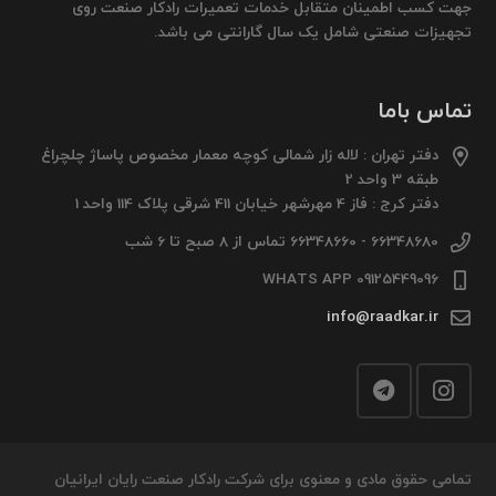
جهت کسب اطمینان متقابل خدمات تعمیرات رادکار صنعت روی
تجهیزات صنعتی شامل یک سال گارانتی می باشد.
تماس باما
دفتر تهران : لاله زار شمالی کوچه معمار مخصوص پاساژ چلچراغ
طبقه 3 واحد 2
دفتر کرج : فاز 4 مهرشهر خیابان 411 شرقی پلاک 114 واحد 1
66348680 - 66348660 تماس از 8 صبح تا 6 شب
09125449096 WHATS APP
info@raadkar.ir
تمامی حقوق مادی و معنوی برای شرکت رادکار صنعت رایان ایرانیان