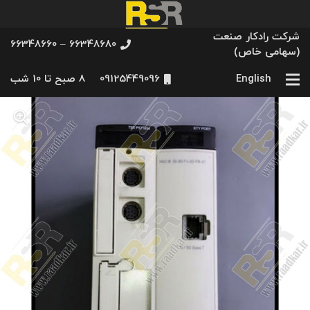
شرکت رادکار صنعت
66348680 – 66348660
(سهامی خاص)
English
09125449096
8 صبح تا 10 شب