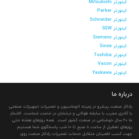
اینورتر Mitsubishi
اینورتر Parker
اینورتر Schneider
اینورتر SEW
اینورتر Siemens
اینورتر Sinee
اینورتر Toshiba
اینورتر Vacon
اینورتر Yaskawa
درباره ما
رادکار صنعت پیشرو در زمینه اتوماسیون و تعمیرات تجهیزات صنعتی
با کادری مجرب با سابقه طولانی و درخشان در خدمت شماست. افتخار
ما 20 سال خوشنامی در صنعت کشور است. همه روزهای هفته حتی
روزهای تعطیل از ساعت 8 صبح تا 10 شب پاسخگوی شما هستیم.
جهت کسب اطمینان متقابل خدمات تعمیرات رادکار صنعت روی