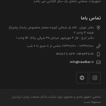
تجهیزات صنعتی شامل یک سال گارانتی می باشد.
تماس باما
دفتر تهران : لاله زار شمالی کوچه معمار مخصوص پاساژ چلچراغ
طبقه 3 واحد 2
دفتر کرج : فاز 4 مهرشهر خیابان 411 شرقی پلاک 114 واحد 1
66348680 - 66348660 تماس از 8 صبح تا 6 شب
09125449096 WHATS APP
info@raadkar.ir
تمامی حقوق مادی و معنوی برای شرکت رادکار صنعت رایان ایرانیان
محفوظ است