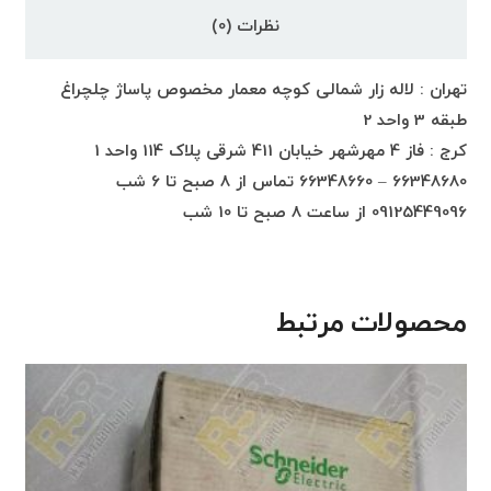
نظرات (0)
تهران : لاله زار شمالی کوچه معمار مخصوص پاساژ چلچراغ
طبقه 3 واحد 2
کرج : فاز 4 مهرشهر خیابان 411 شرقی پلاک 114 واحد 1
66348680 – 66348660 تماس از 8 صبح تا 6 شب
09125449096 از ساعت 8 صبح تا 10 شب
محصولات مرتبط