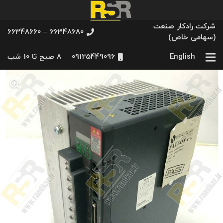
شرکت رادکار صنعت
66348680 – 66348660
(سهامی خاص)
English
09125449096
8 صبح تا 10 شب