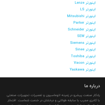
اینورتر Lenze
اینورتر LS
اینورتر Mitsubishi
اینورتر Parker
اینورتر Schneider
اینورتر SEW
اینورتر Siemens
اینورتر Sinee
اینورتر Toshiba
اینورتر Vacon
اینورتر Yaskawa
درباره ما
رادکار صنعت پیشرو در زمینه اتوماسیون و تعمیرات تجهیزات صنعتی
با کادری مجرب با سابقه طولانی و درخشان در خدمت شماست. افتخار