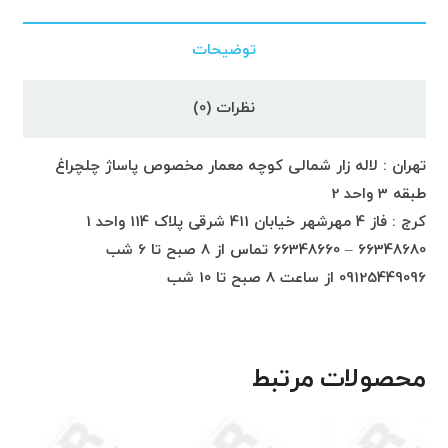
توضیحات
نظرات (0)
تهران : لاله زار شمالی کوچه معمار مخصوص پاساژ چلچراغ
طبقه 3 واحد 2
کرج : فاز 4 مهرشهر خیابان 411 شرقی پلاک 114 واحد 1
66348680 – 66348660 تماس از 8 صبح تا 6 شب
09125449096 از ساعت 8 صبح تا 10 شب
محصولات مرتبط