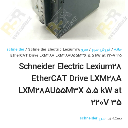
خانه
/
فروش سرو
/
سرو schneider
/ Schneider Electric Lexium28
EtherCAT Drive LXM28A LXM28AU55M3X 5.5 kW at 220V 35
Schneider Electric Lexium28
EtherCAT Drive LXM28A
LXM28AU55M3X 5.5 kW at
220V 35
دسته ها:
سرو schneider