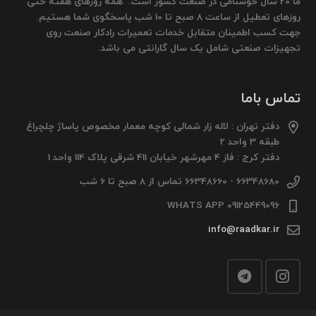
ما 20 سال خوشنامی در صنعت کشور است. همه روزهای هفته حتی
روزهای تعطیل از ساعت 8 صبح تا 10 شب پاسخگوی شما هستیم.
جهت کسب اطمینان متقابل خدمات تعمیرات رادکار صنعت روی
تجهیزات صنعتی شامل یک سال گارانتی می باشد.
تماس باما
دفتر تهران : لاله زار شمالی کوچه معمار مخصوص پاساژ چلچراغ
طبقه 3 واحد 2
دفتر کرج : فاز 4 مهرشهر خیابان 411 شرقی پلاک 114 واحد 1
66348680 - 66348660 تماس از 8 صبح تا 6 شب
09125449096 WHATS APP
info@raadkar.ir