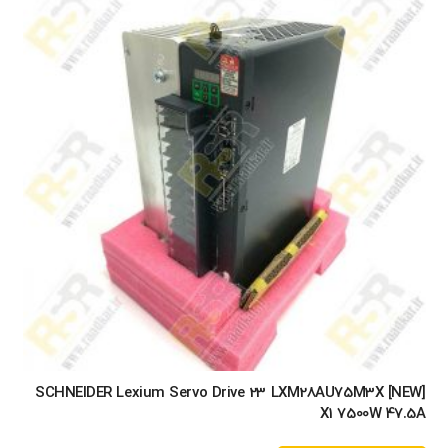
[NEW] SCHNEIDER Lexium Servo Drive 23 LXM28AU75M3X
X1 7500W 47.5A