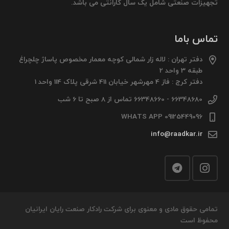
تجهیزات صنعتی شامل یک سال گارانتی می باشد.
تماس باما
دفتر تهران : لاله زار شمالی کوچه معمار مخصوص پاساژ چلچراغ
طبقه 3 واحد 2
دفتر کرج : فاز 4 مهرشهر خیابان 411 شرقی پلاک 114 واحد 1
66348680 - 66348660 تماس از 8 صبح تا 6 شب
09125449096 WHATS APP
info@raadkar.ir
تمامی حقوق مادی و معنوی برای شرکت رادکار صنعت رایان ایرانیان
محفوظ است