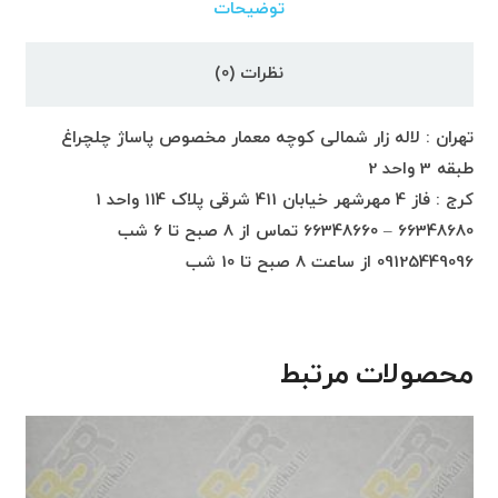
توضیحات
نظرات (0)
تهران : لاله زار شمالی کوچه معمار مخصوص پاساژ چلچراغ
طبقه 3 واحد 2
کرج : فاز 4 مهرشهر خیابان 411 شرقی پلاک 114 واحد 1
66348680 – 66348660 تماس از 8 صبح تا 6 شب
09125449096 از ساعت 8 صبح تا 10 شب
محصولات مرتبط