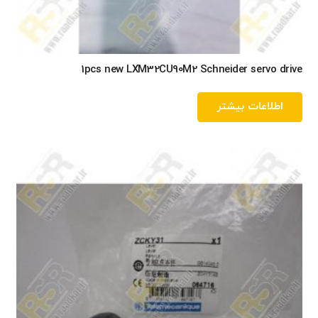
1pcs new LXM32CU90M2 Schneider servo drive
اطلاعات بیشتر