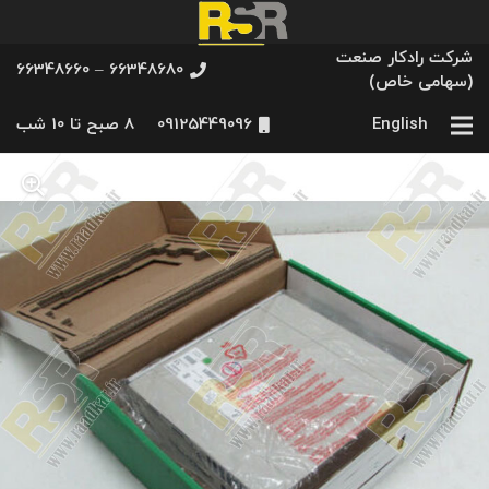
شرکت رادکار صنعت
66348680 – 66348660
(سهامی خاص)
English
09125449096
8 صبح تا 10 شب