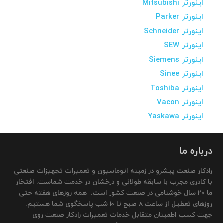
اینورتر Mitsubishi
اینورتر Parker
اینورتر Schneider
اینورتر SEW
اینورتر Siemens
اینورتر Sinee
اینورتر Toshiba
اینورتر Vacon
اینورتر Yaskawa
درباره ما
رادکار صنعت پیشرو در زمینه اتوماسیون و تعمیرات تجهیزات صنعتی
با کادری مجرب با سابقه طولانی و درخشان در خدمت شماست. افتخار
ما 20 سال خوشنامی در صنعت کشور است. همه روزهای هفته حتی
روزهای تعطیل از ساعت 8 صبح تا 10 شب پاسخگوی شما هستیم.
جهت کسب اطمینان متقابل خدمات تعمیرات رادکار صنعت روی