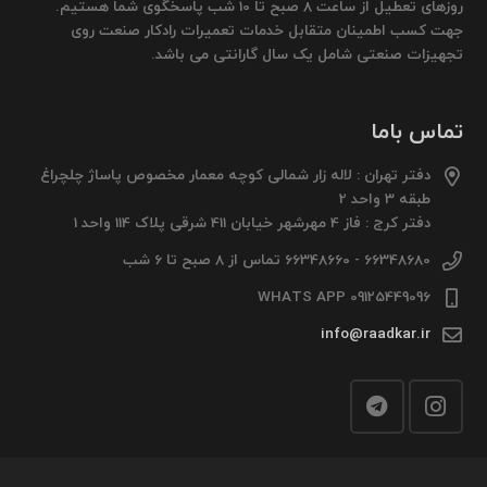
روزهای تعطیل از ساعت 8 صبح تا 10 شب پاسخگوی شما هستیم.
جهت کسب اطمینان متقابل خدمات تعمیرات رادکار صنعت روی
تجهیزات صنعتی شامل یک سال گارانتی می باشد.
تماس باما
دفتر تهران : لاله زار شمالی کوچه معمار مخصوص پاساژ چلچراغ
طبقه 3 واحد 2
دفتر کرج : فاز 4 مهرشهر خیابان 411 شرقی پلاک 114 واحد 1
66348680 - 66348660 تماس از 8 صبح تا 6 شب
09125449096 WHATS APP
info@raadkar.ir