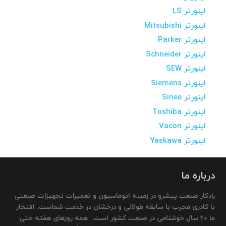
اینورتر LS
اینورتر Mitsubishi
اینورتر Parker
اینورتر Schneider
اینورتر SEW
اینورتر Siemens
اینورتر Sinee
اینورتر Toshiba
اینورتر Vacon
اینورتر Yaskawa
درباره ما
رادکار صنعت پیشرو در زمینه اتوماسیون و تعمیرات تجهیزات صنعتی
با کادری مجرب با سابقه طولانی و درخشان در خدمت شماست. افتخار
ما 20 سال خوشنامی در صنعت کشور است. همه روزهای هفته حتی