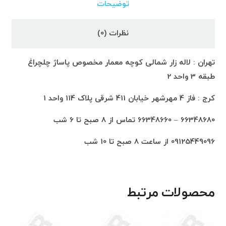
توضیحات
نظرات (0)
تهران : لاله زار شمالی کوچه معمار مخصوص پاساژ چلچراغ
طبقه 3 واحد 2
کرج : فاز 4 مهرشهر خیابان 411 شرقی پلاک 114 واحد 1
66348680 – 66348660 تماس از 8 صبح تا 6 شب
09125449096 از ساعت 8 صبح تا 10 شب
محصولات مرتبط