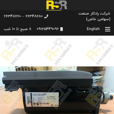
شرکت رادکار صنعت
66348680 – 66348660
(سهامی خاص)
English
09125449096
8 صبح تا 10 شب