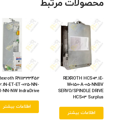
محصولات مرتبط
Rexroth R911333452
REXROTH HCS03.1E-
2.1N-ET-ET-025-NN-
W0150-A-05-NNBV
N-NN-NW IndraDrive
SERVO/SPINDLE DRIVE
HCS03 Surplus
اطلاعات بیشتر
اطلاعات بیشتر