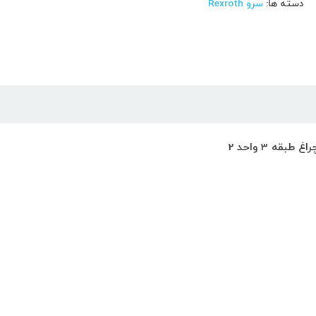
دسته ها:
سرو Rexroth
ه 3 واحد 2