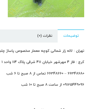
توضیحات
نظرات (0)
تهران : لاله زار شمالی کوچه معمار مخصوص پاساژ چلچراغ طبق
کرج : فاز 4 مهرشهر خیابان 411 شرقی پلاک 114 واحد 1
66348680 – 66348660 تماس از 8 صبح تا 6 شب
09125449096 از ساعت 8 صبح تا 10 شب