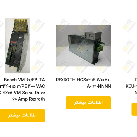
Bosch VM 60/EB-TA
REXROTH HCS02.1E-W0070-
344-115 3/PE 400 VAC
A-03-NNNN
KCU0
 520V VM Servo Drive
60 Amp Rexroth
اطلاعات بیشتر
اطلاعات بیشتر