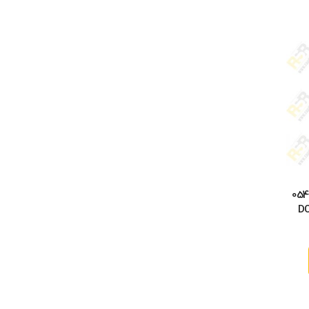
054
DC