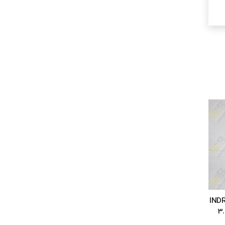
IND
3