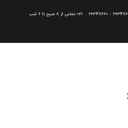
66348680 – 663
021 تماس از 8 صبح تا 6 شب