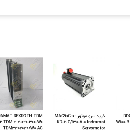
 DDS02.2-
خرید سرو موتور MAC90C-0-
RAMAT REXROTH TDM
.2 TDM 3.2-020-300-W0
KD-2-C/130-A-0 Indramat
W100-B
TDM33020300W0 AC
Servomotor