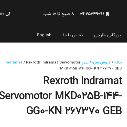
09125449096
8 صبح تا 10 شب
48660
بازرگانی خارجی
تماس با ما
English
نمایشگر و HMI
خانه
/
فروش سرو
/
سرو Indramat
/ Rexroth Indramat Servomotor
MKD025B-144-GG0-KN 267370 GEB
Rexroth Indramat
Servomotor MKD025B-144-
GG0-KN 267370 GEB