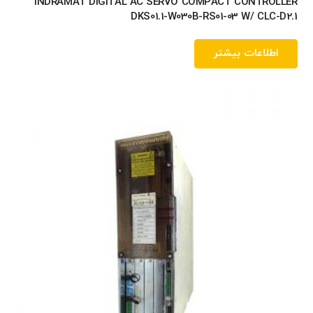
INDRAMAT DIGITAL AC SERVO COMPACT CONTROLLER
DKS01.1-W030B-RS01-03 W/ CLC-D2.1
اطلاعات بیشتر