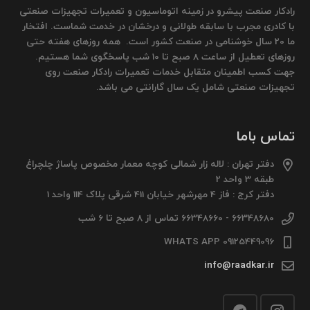
رادکار صنعت پیشرو در زمینه اتوماسیون و تعمیرات تجهیزات صنعتی
با کادری مجرب با سابقه طولانی و درخشان در خدمت شماست. افتخار
ما 20 سال خوشنامی در صنعت کشور است. همه روزهای هفته حتی
روزهای تعطیل از ساعت 8 صبح تا 10 شب پاسخگوی شما هستیم.
جهت کسب اطمینان متقابل خدمات تعمیرات رادکار صنعت روی
تجهیزات صنعتی شامل یک سال گارانتی می باشد.
تماس باما
دفتر تهران : لاله زار شمالی کوچه معمار مخصوص پاساژ چلچراغ
طبقه 3 واحد 2
دفتر کرج : فاز 4 مهرشهر خیابان 411 شرقی پلاک 114 واحد 1
66348680 - 66348660 تماس از 8 صبح تا 6 شب
09125449096 WHATS APP
info@raadkar.ir