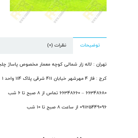
توضیحات
نظرات (0)
تهران : لاله زار شمالی کوچه معمار مخصوص پاساژ چلچراغ طبق
کرج : فاز 4 مهرشهر خیابان 411 شرقی پلاک 114 واحد 1
66348680 – 66348660 تماس از 8 صبح تا 6 شب
09125449096 از ساعت 8 صبح تا 10 شب