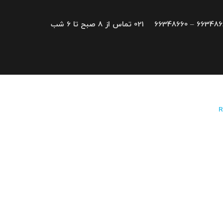
66348680 – 663
021 تماس از 8 صبح تا 6 شب