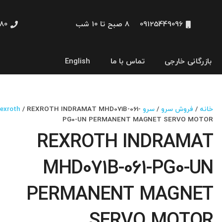
09125449096
8 صبح تا 10 شب
48660
بازرگانی خارجی
تماس با ما
English
نمایشگر و HMI
خانه
/
فروش سرو
/
سرو Rexroth
/ REXROTH INDRAMAT MHD071B-061-
PG0-UN PERMANENT MAGNET SERVO MOTOR
REXROTH INDRAMAT
MHD071B-061-PG0-UN
PERMANENT MAGNET
SERVO MOTOR