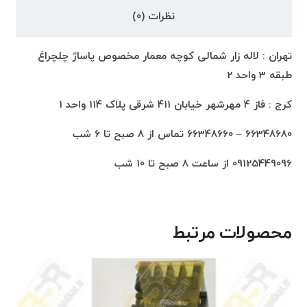
نظرات (0)
تهران : لاله زار شمالی کوچه معمار مخصوص پاساژ چلچراغ
طبقه 3 واحد 2
کرج : فاز 4 مهرشهر خیابان 411 شرقی پلاک 114 واحد 1
66348680 – 66348660 تماس از 8 صبح تا 6 شب
09125449096 از ساعت 8 صبح تا 10 شب
محصولات مرتبط