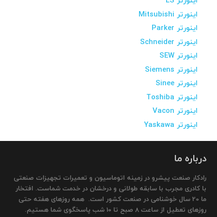
اینورتر LS
اینورتر Mitsubishi
اینورتر Parker
اینورتر Schneider
اینورتر SEW
اینورتر Siemens
اینورتر Sinee
اینورتر Toshiba
اینورتر Vacon
اینورتر Yaskawa
درباره ما
رادکار صنعت پیشرو در زمینه اتوماسیون و تعمیرات تجهیزات صنعتی
با کادری مجرب با سابقه طولانی و درخشان در خدمت شماست. افتخار
ما 20 سال خوشنامی در صنعت کشور است. همه روزهای هفته حتی
روزهای تعطیل از ساعت 8 صبح تا 10 شب پاسخگوی شما هستیم.