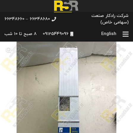
شرکت رادکار صنعت
66348680 – 66348660
(سهامی خاص)
English
09125449096
8 صبح تا 10 شب