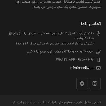
جهت کسب اطمینان متقابل خدمات تعمیرات رادکار صنعت روی
تجهیزات صنعتی شامل یک سال گارانتی می باشد.
تماس باما
دفتر تهران : لاله زار شمالی کوچه معمار مخصوص پاساژ چلچراغ
طبقه 3 واحد 2
دفتر کرج : فاز 4 مهرشهر خیابان 411 شرقی پلاک 114 واحد 1
66348680 - 66348660 تماس از 8 صبح تا 6 شب
09125449096 WHATS APP
info@raadkar.ir
تمامی حقوق مادی و معنوی برای شرکت رادکار صنعت رایان ایرانیان