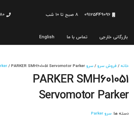
09125449096
8 صبح تا 10 شب
48660
بازرگانی خارجی
تماس با ما
English
نمایشگر و HMI
خانه
/
فروش سرو
/
سرو Parker
/ PARKER SMH601051 Servomotor Parker
PARKER SMH601051
Servomotor Parker
دسته ها:
سرو Parker