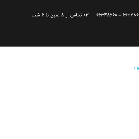
66348680 – 663
021 تماس از 8 صبح تا 6 شب