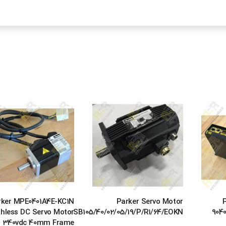
rker MPE0401A4E-KC1N
Parker Servo Motor
hless DC Servo Motor
SB105/40/02/05/19/P/R1/64/EOKN
904
340vdc 40mm Frame