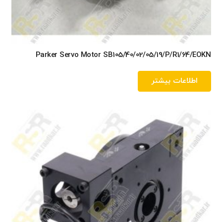
Parker Servo Motor SB105/40/02/05/19/P/R1/64/EOKN
اطلاعات بیشتر