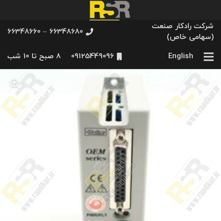
شرکت رادکار صنعت
66348680 – 66348660
(سهامی خاص)
English
09125449096
8 صبح تا 10 شب