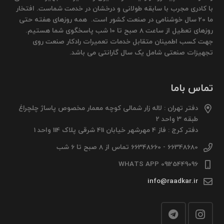
با کادری مجرب با سابقه طولانی و درخشان در خدمت شماست. افتخار
ما 20 سال خوشنامی در صنعت کشور است. همه روزهای هفته حتی
روزهای تعطیل از ساعت 8 صبح تا 10 شب پاسخگوی شما هستیم.
جهت کسب اطمینان متقابل خدمات تعمیرات رادکار صنعت روی
تجهیزات صنعتی شامل یک سال گارانتی می باشد.
تماس باما
دفتر تهران : لاله زار شمالی کوچه معمار مخصوص پاساژ چلچراغ
طبقه 3 واحد 2
دفتر کرج : فاز 4 مهرشهر خیابان 411 شرقی پلاک 114 واحد 1
66348680 - 66348660 تماس از 8 صبح تا 6 شب
09125449096 WHATS APP
info@raadkar.ir