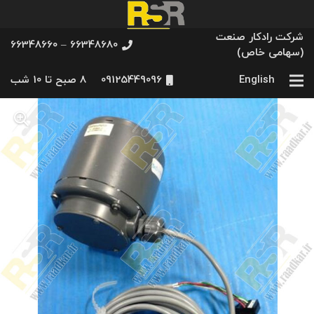
شرکت رادکار صنعت
66348680 – 66348660
(سهامی خاص)
English
09125449096
8 صبح تا 10 شب