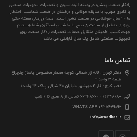
رادکار صنعت پیشرو در زمینه اتوماسیون و تعمیرات تجهیزات صنعتی
با کادری مجرب با سابقه طولانی و درخشان در خدمت شماست. افتخار
ما 20 سال خوشنامی در صنعت کشور است. همه روزهای هفته حتی
روزهای تعطیل از ساعت 8 صبح تا 10 شب پاسخگوی شما هستیم.
جهت کسب اطمینان متقابل خدمات تعمیرات رادکار صنعت روی
تجهیزات صنعتی شامل یک سال گارانتی می باشد.
تماس باما
دفتر تهران : لاله زار شمالی کوچه معمار مخصوص پاساژ چلچراغ
طبقه 3 واحد 2
دفتر کرج : فاز 4 مهرشهر خیابان 411 شرقی پلاک 114 واحد 1
66348680 - 66348660 تماس از 8 صبح تا 6 شب
09125449096 WHATS APP
info@raadkar.ir