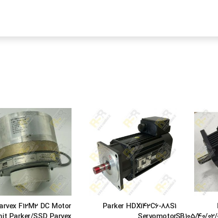
arvex F12M2 DC Motor
Parker HDX142C6-88S1
it Parker/SSD Parvex
Servomotor
SB105/40/02/