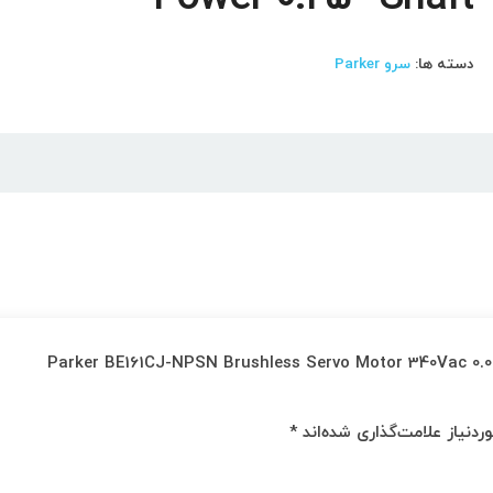
دسته ها:
سرو Parker
ی باشید که دیدگاهی می نویسد “Parker BE161CJ-NPSN Brushless Servo Motor 340Vac 0.063Kw
دنیاز علامت‌گذاری شده‌اند
*