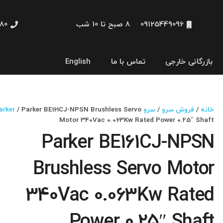
09125449096
8 صبح تا 10 شب
48660
بازرگانی خارجی
تماس با ما
English
نمایشگر و HMI
خانه
/
فروش سرو
/
سرو Parker
/ Parker BE161CJ-NPSN Brushless Servo
Motor 340Vac 0.063Kw Rated Power 0.25″ Shaft
Parker BE161CJ-NPSN
Brushless Servo Motor
340Vac 0.063Kw Rated
Power 0.25″ Shaft