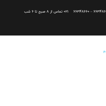
66348680 – 663
021 تماس از 8 صبح تا 6 شب