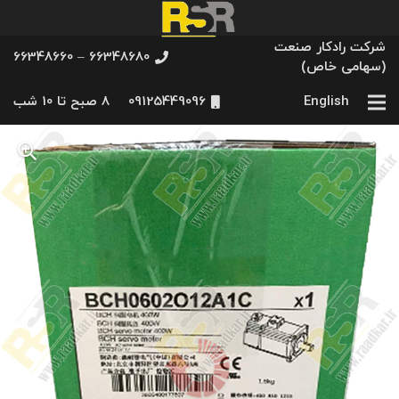
شرکت رادکار صنعت
66348680 – 66348660
(سهامی خاص)
English
09125449096
8 صبح تا 10 شب