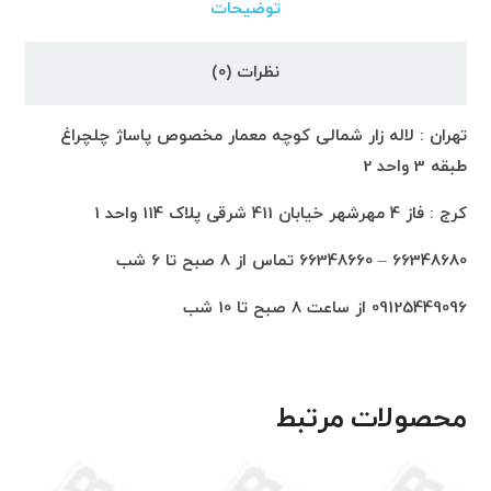
توضیحات
نظرات (0)
تهران : لاله زار شمالی کوچه معمار مخصوص پاساژ چلچراغ
طبقه 3 واحد 2
کرج : فاز 4 مهرشهر خیابان 411 شرقی پلاک 114 واحد 1
66348680 – 66348660 تماس از 8 صبح تا 6 شب
09125449096 از ساعت 8 صبح تا 10 شب
محصولات مرتبط