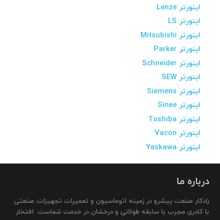
اینورتر Lenze
اینورتر LS
اینورتر Mitsubishi
اینورتر Parker
اینورتر Schneider
اینورتر SEW
اینورتر Siemens
اینورتر Sinee
اینورتر Toshiba
اینورتر Vacon
اینورتر Yaskawa
درباره ما
رادکار صنعت پیشرو در زمینه اتوماسیون و تعمیرات تجهیزات صنعتی
با کادری مجرب با سابقه طولانی و درخشان در خدمت شماست. افتخار