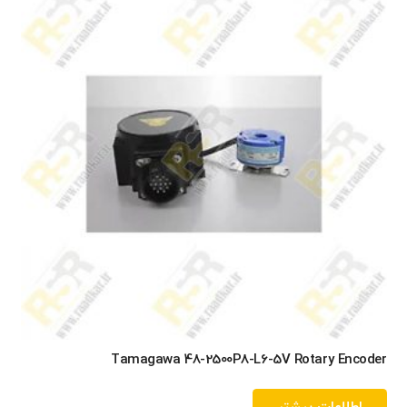
Tamagawa 48-2500P8-L6-5V Rotary Encoder