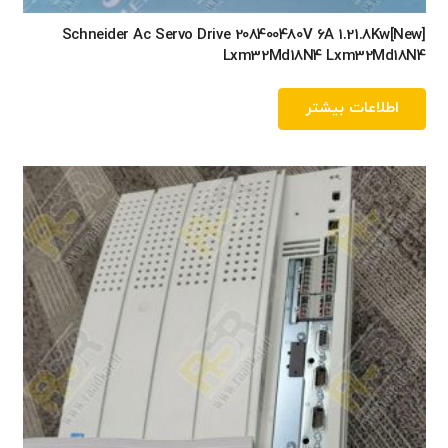
[New]Schneider Ac Servo Drive 208400480V 6A 1.21.8Kw
Lxm32Md18N4 Lxm32Md18N4
اطلاعات بیشتر