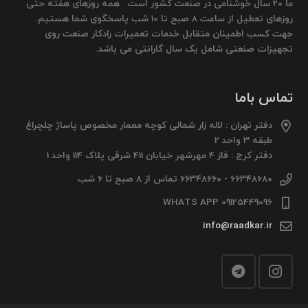
ما 20 سال خوشنامی در صنعت کشور است. همه روزهای هفته حتی
روزهای تعطیل از ساعت 8 صبح تا 10 شب پاسخگوی شما هستیم.
جهت کسب اطمینان متقابل خدمات تعمیرات رادکار صنعت روی
تجهیزات صنعتی شامل یک سال گارانتی می باشد.
تماس باما
دفتر تهران : لاله زار شمالی کوچه معمار مخصوص پاساژ چلچراغ
طبقه 3 واحد 2
دفتر کرج : فاز 4 مهرشهر خیابان 411 شرقی پلاک 114 واحد 1
66348680 - 66348660 تماس از 8 صبح تا 6 شب
09125449096 WHATS APP
info@raadkar.ir