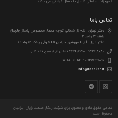
تجهیزات صنعتی شامل یک سال گارانتی می باشد.
تماس باما
دفتر تهران : لاله زار شمالی کوچه معمار مخصوص پاساژ چلچراغ
طبقه 3 واحد 2
دفتر کرج : فاز 4 مهرشهر خیابان 411 شرقی پلاک 114 واحد 1
66348680 - 66348660 تماس از 8 صبح تا 6 شب
09125449096 WHATS APP
info@raadkar.ir
تمامی حقوق مادی و معنوی برای شرکت رادکار صنعت رایان ایرانیان
محفوظ است