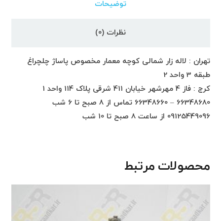
توضیحات
نظرات (0)
تهران : لاله زار شمالی کوچه معمار مخصوص پاساژ چلچراغ
طبقه 3 واحد 2
کرج : فاز 4 مهرشهر خیابان 411 شرقی پلاک 114 واحد 1
66348680 – 66348660 تماس از 8 صبح تا 6 شب
09125449096 از ساعت 8 صبح تا 10 شب
محصولات مرتبط