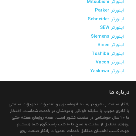
اینورتر Mitsubishi
اینورتر Parker
اینورتر Schneider
اینورتر SEW
اینورتر Siemens
اینورتر Sinee
اینورتر Toshiba
اینورتر Vacon
اینورتر Yaskawa
درباره ما
رادکار صنعت پیشرو در زمینه اتوماسیون و تعمیرات تجهیزات صنعتی
با کادری مجرب با سابقه طولانی و درخشان در خدمت شماست. افتخار
ما 20 سال خوشنامی در صنعت کشور است. همه روزهای هفته حتی
روزهای تعطیل از ساعت 8 صبح تا 10 شب پاسخگوی شما هستیم.
جهت کسب اطمینان متقابل خدمات تعمیرات رادکار صنعت روی