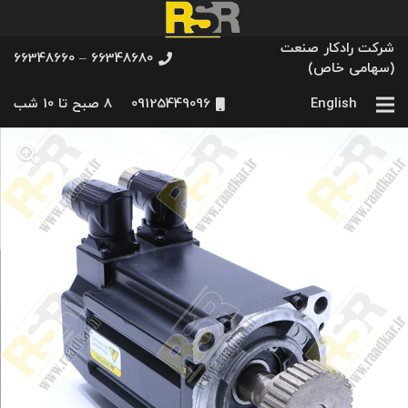
شرکت رادکار صنعت
66348680 – 66348660
(سهامی خاص)
English
09125449096
8 صبح تا 10 شب