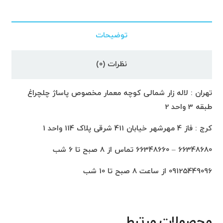
توضیحات
نظرات (0)
تهران : لاله زار شمالی کوچه معمار مخصوص پاساژ چلچراغ
طبقه 3 واحد 2
کرج : فاز 4 مهرشهر خیابان 411 شرقی پلاک 114 واحد 1
66348680 – 66348660 تماس از 8 صبح تا 6 شب
09125449096 از ساعت 8 صبح تا 10 شب
محصولات مرتبط