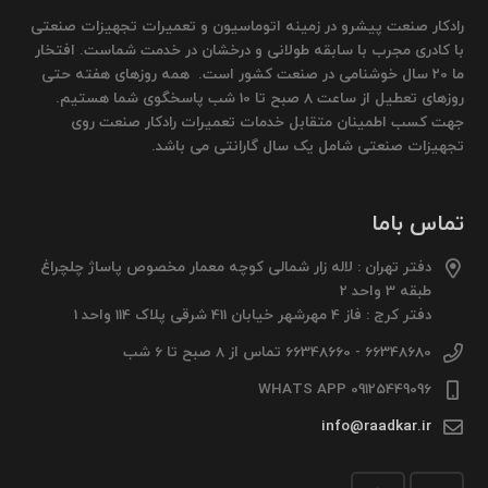
رادکار صنعت پیشرو در زمینه اتوماسیون و تعمیرات تجهیزات صنعتی
با کادری مجرب با سابقه طولانی و درخشان در خدمت شماست. افتخار
ما 20 سال خوشنامی در صنعت کشور است. همه روزهای هفته حتی
روزهای تعطیل از ساعت 8 صبح تا 10 شب پاسخگوی شما هستیم.
جهت کسب اطمینان متقابل خدمات تعمیرات رادکار صنعت روی
تجهیزات صنعتی شامل یک سال گارانتی می باشد.
تماس باما
دفتر تهران : لاله زار شمالی کوچه معمار مخصوص پاساژ چلچراغ
طبقه 3 واحد 2
دفتر کرج : فاز 4 مهرشهر خیابان 411 شرقی پلاک 114 واحد 1
66348680 - 66348660 تماس از 8 صبح تا 6 شب
09125449096 WHATS APP
info@raadkar.ir