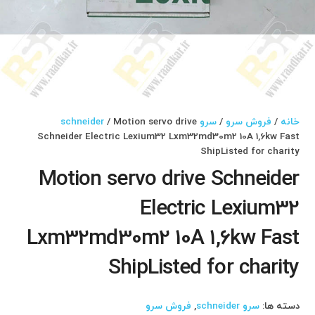
خانه
/
فروش سرو
/
سرو schneider
/ Motion servo drive
Schneider Electric Lexium32 Lxm32md30m2 10A 1,6kw Fast
ShipListed for charity
Motion servo drive Schneider
Electric Lexium32
Lxm32md30m2 10A 1,6kw Fast
ShipListed for charity
دسته ها:
سرو schneider
,
فروش سرو