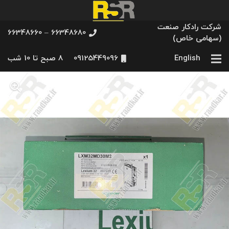
شرکت رادکار صنعت
66348680 – 66348660
(سهامی خاص)
English
09125449096
8 صبح تا 10 شب