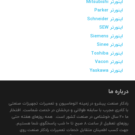
اینورتر Mitsubishi
اینورتر Parker
اینورتر Schneider
اینورتر SEW
اینورتر Siemens
اینورتر Sinee
اینورتر Toshiba
اینورتر Vacon
اینورتر Yaskawa
درباره ما
رادکار صنعت پیشرو در زمینه اتوماسیون و تعمیرات تجهیزات صنعتی
با کادری مجرب با سابقه طولانی و درخشان در خدمت شماست. افتخار
ما 20 سال خوشنامی در صنعت کشور است. همه روزهای هفته حتی
روزهای تعطیل از ساعت 8 صبح تا 10 شب پاسخگوی شما هستیم.
جهت کسب اطمینان متقابل خدمات تعمیرات رادکار صنعت روی