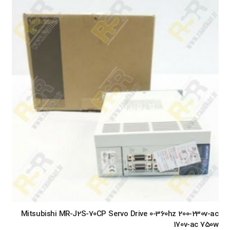
Mitsubishi MR-J2S-70CP Servo Drive 0-360hz 200-230v-ac
170v-ac 750w