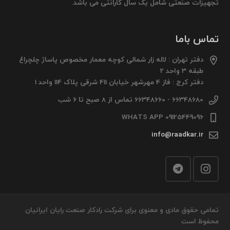
تجهیزات صنعتی شامل یک سال گارانتی می باشد.
تماس باما
دفتر تهران : لاله زار شمالی کوچه معمار مخصوص پاساژ چلچراغ
طبقه 3 واحد 2
دفتر کرج : فاز 4 مهرشهر خیابان 411 شرقی پلاک 114 واحد 1
66348680 - 66348660 تماس از 8 صبح تا 6 شب
09125449096 WHATS APP
info@raadkar.ir
تمامی حقوق مادی و معنوی برای شرکت رادکار صنعت رایان ایرانیان
محفوظ است