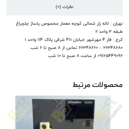
نظرات (0)
تهران : لاله زار شمالی کوچه معمار مخصوص پاساژ چلچراغ
طبقه 3 واحد 2
کرج : فاز 4 مهرشهر خیابان 411 شرقی پلاک 114 واحد 1
66348680 – 66348660 تماس از 8 صبح تا 6 شب
09125449096 از ساعت 8 صبح تا 10 شب
محصولات مرتبط