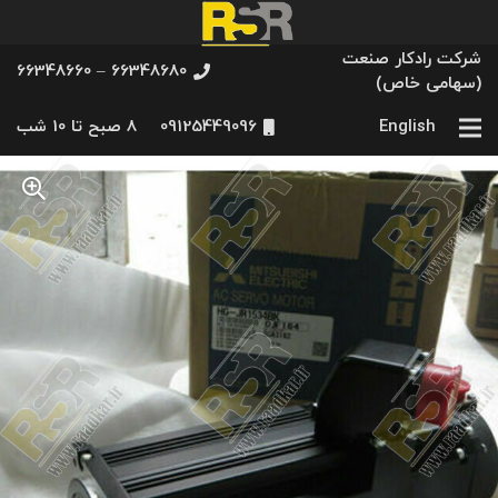
شرکت رادکار صنعت
66348680 – 66348660
(سهامی خاص)
English
09125449096
8 صبح تا 10 شب