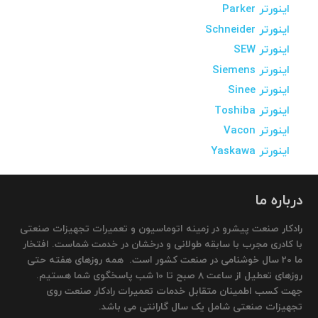
اینورتر Parker
اینورتر Schneider
اینورتر SEW
اینورتر Siemens
اینورتر Sinee
اینورتر Toshiba
اینورتر Vacon
اینورتر Yaskawa
درباره ما
رادکار صنعت پیشرو در زمینه اتوماسیون و تعمیرات تجهیزات صنعتی
با کادری مجرب با سابقه طولانی و درخشان در خدمت شماست. افتخار
ما 20 سال خوشنامی در صنعت کشور است. همه روزهای هفته حتی
روزهای تعطیل از ساعت 8 صبح تا 10 شب پاسخگوی شما هستیم.
جهت کسب اطمینان متقابل خدمات تعمیرات رادکار صنعت روی
تجهیزات صنعتی شامل یک سال گارانتی می باشد.