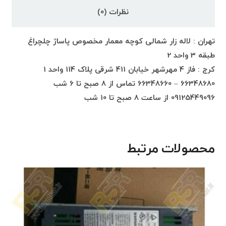
نظرات (0)
تهران : لاله زار شمالی کوچه معمار مخصوص پاساژ چلچراغ
طبقه 3 واحد 2
کرج : فاز 4 مهرشهر خیابان 411 شرقی پلاک 114 واحد 1
66348680 – 66348660 تماس از 8 صبح تا 6 شب
09125449096 از ساعت 8 صبح تا 10 شب
محصولات مرتبط