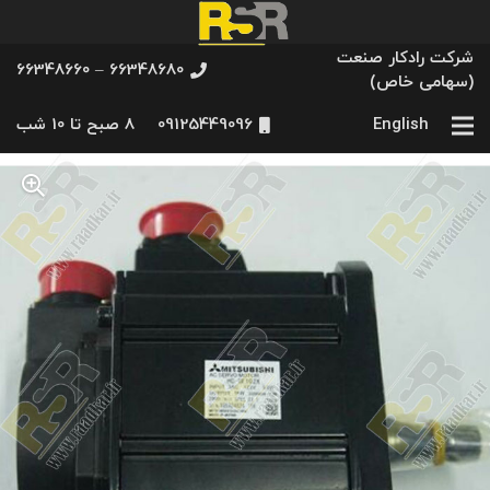
شرکت رادکار صنعت
66348680 – 66348660
(سهامی خاص)
English
09125449096
8 صبح تا 10 شب