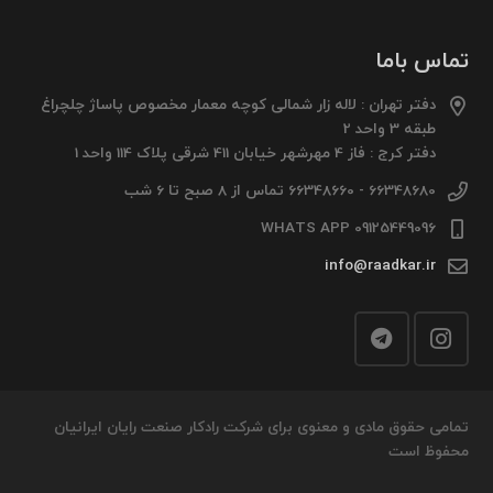
تماس باما
دفتر تهران : لاله زار شمالی کوچه معمار مخصوص پاساژ چلچراغ
طبقه 3 واحد 2
دفتر کرج : فاز 4 مهرشهر خیابان 411 شرقی پلاک 114 واحد 1
66348680 - 66348660 تماس از 8 صبح تا 6 شب
09125449096 WHATS APP
info@raadkar.ir
تمامی حقوق مادی و معنوی برای شرکت رادکار صنعت رایان ایرانیان
محفوظ است