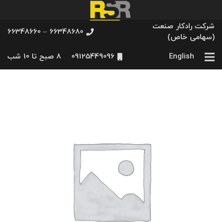
شرکت رادکار صنعت
66348680 – 66348660
(سهامی خاص)
English
09125449096
8 صبح تا 10 شب