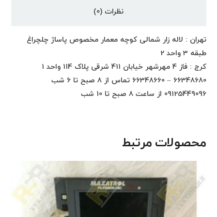
نظرات (0)
تهران : لاله زار شمالی کوچه معمار مخصوص پاساژ چلچراغ
طبقه 3 واحد 2
کرج : فاز 4 مهرشهر خیابان 411 شرقی پلاک 114 واحد 1
66348680 – 66348660 تماس از 8 صبح تا 6 شب
09125449096 از ساعت 8 صبح تا 10 شب
محصولات مرتبط