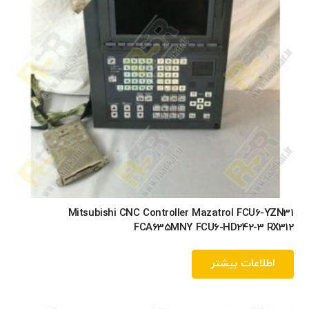
Mitsubishi CNC Controller Mazatrol FCU6-YZN31
FCA635MNY FCU6-HD242-3 RX312
اطلاعات بیشتر