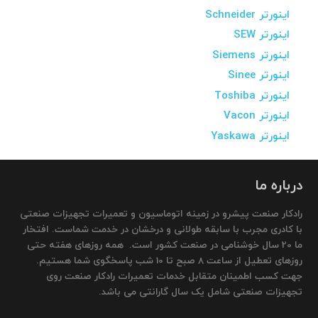
اینورتر Schneider
اینورتر SEW
اینورتر Siemens
اینورتر Sinee
اینورتر Toshiba
اینورتر Vacon
اینورتر Yaskawa
درباره ما
رادکار صنعت پیشرو در زمینه اتوماسیون و تعمیرات تجهیزات صنعتی
با کادری مجرب با سابقه طولانی و درخشان در خدمت شماست. افتخار
ما 20 سال خوشنامی در صنعت کشور است. همه روزهای هفته حتی
روزهای تعطیل از ساعت 8 صبح تا 10 شب پاسخگوی شما هستیم.
جهت کسب اطمینان متقابل خدمات تعمیرات رادکار صنعت روی
تجهیزات صنعتی شامل یک سال گارانتی می باشد.