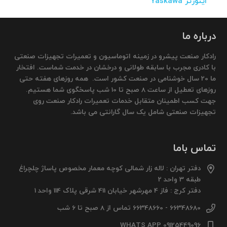
اینورتر Yaskawa
درباره ما
رادکار صنعت پیشرو در زمینه اتوماسیون و تعمیرات تجهیزات صنعتی
با کادری مجرب با سابقه طولانی و درخشان در خدمت شماست. افتخار
ما 20 سال خوشنامی در صنعت کشور است. همه روزهای هفته حتی
روزهای تعطیل از ساعت 8 صبح تا 10 شب پاسخگوی شما هستیم.
جهت کسب اطمینان متقابل خدمات تعمیرات رادکار صنعت روی
تجهیزات صنعتی شامل یک سال گارانتی می باشد.
تماس باما
دفتر تهران : لاله زار شمالی کوچه معمار مخصوص پاساژ چلچراغ
طبقه 3 واحد 2
دفتر کرج : فاز 4 مهرشهر خیابان 411 شرقی پلاک 114 واحد 1
66348680 - 66348660 تماس از 8 صبح تا 6 شب
09125449096 WHATS APP