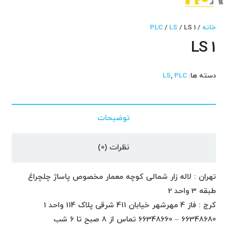
خانه
/
/ LS 1
LS
/
PLC
LS 1
دسته ها:
PLC
,
LS
توضیحات
نظرات (0)
تهران : لاله زار شمالی کوچه معمار مخصوص پاساژ چلچراغ
طبقه 3 واحد 2
کرج : فاز 4 مهرشهر خیابان 411 شرقی پلاک 114 واحد 1
66348680 – 66348660 تماس از 8 صبح تا 6 شب