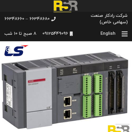
شرکت رادکار صنعت
66348680 – 66348660
(سهامی خاص)
English
09125449096
8 صبح تا 10 شب