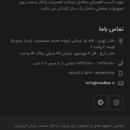
جهت کسب اطمینان متقابل خدمات تعمیرات رادکار صنعت روی
تجهیزات صنعتی شامل یک سال گارانتی می باشد.
تماس باما
دفتر تهران : لاله زار شمالی کوچه معمار مخصوص پاساژ چلچراغ
طبقه 3 واحد 2
دفتر کرج : فاز 4 مهرشهر خیابان 411 شرقی پلاک 114 واحد 1
66348680 - 66348660 تماس از 8 صبح تا 6 شب
09125449096 WHATS APP
info@raadkar.ir
تمامی حقوق مادی و معنوی برای شرکت رادکار صنعت رایان ایرانیان