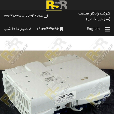
شرکت رادکار صنعت
66348680 – 66348660
(سهامی خاص)
English
09125449096
8 صبح تا 10 شب