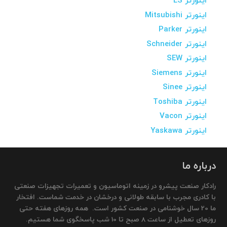
اینورتر LS
اینورتر Mitsubishi
اینورتر Parker
اینورتر Schneider
اینورتر SEW
اینورتر Siemens
اینورتر Sinee
اینورتر Toshiba
اینورتر Vacon
اینورتر Yaskawa
درباره ما
رادکار صنعت پیشرو در زمینه اتوماسیون و تعمیرات تجهیزات صنعتی
با کادری مجرب با سابقه طولانی و درخشان در خدمت شماست. افتخار
ما 20 سال خوشنامی در صنعت کشور است. همه روزهای هفته حتی
روزهای تعطیل از ساعت 8 صبح تا 10 شب پاسخگوی شما هستیم.