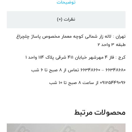
توضیحات
نظرات (0)
تهران : لاله زار شمالی کوچه معمار مخصوص پاساژ چلچراغ
طبقه 3 واحد 2
کرج : فاز 4 مهرشهر خیابان 411 شرقی پلاک 114 واحد 1
66348680 – 66348660 تماس از 8 صبح تا 6 شب
09125449096 از ساعت 8 صبح تا 10 شب
محصولات مرتبط