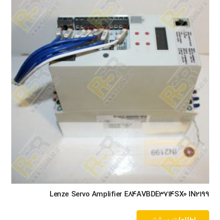
Lenze Servo Amplifier E84AVBDE3714SX0 IN2199