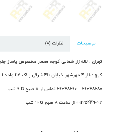
توضیحات
نظرات (0)
تهران : لاله زار شمالی کوچه معمار مخصوص پاساژ چلچراغ طبق
کرج : فاز 4 مهرشهر خیابان 411 شرقی پلاک 114 واحد 1
66348680 – 66348660 تماس از 8 صبح تا 6 شب
09125449096 از ساعت 8 صبح تا 10 شب