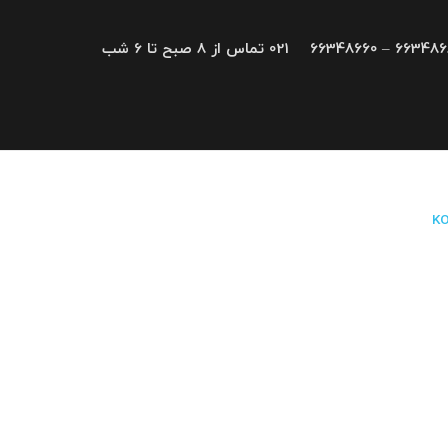
66348680 – 663
021 تماس از 8 صبح تا 6 شب