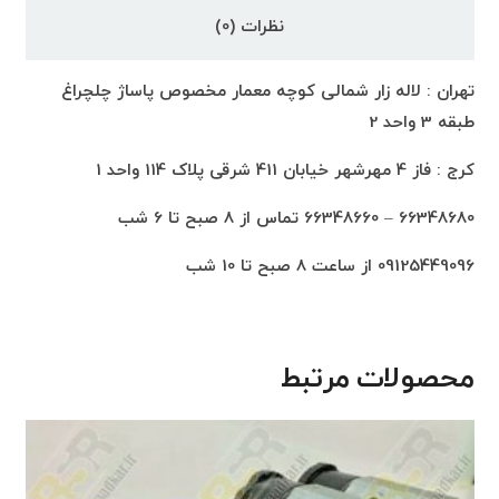
نظرات (0)
تهران : لاله زار شمالی کوچه معمار مخصوص پاساژ چلچراغ
طبقه 3 واحد 2
کرج : فاز 4 مهرشهر خیابان 411 شرقی پلاک 114 واحد 1
66348680 – 66348660 تماس از 8 صبح تا 6 شب
09125449096 از ساعت 8 صبح تا 10 شب
محصولات مرتبط