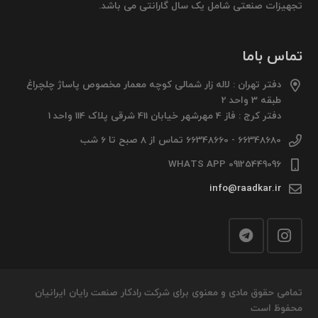
تجهیزات صنعتی شامل یک سال گارانتی می باشد.
تماس باما
دفتر تهران : لاله زار شمالی کوچه معمار مخصوص پاساژ چلچراغ
طبقه 3 واحد 2
دفتر کرج : فاز 4 مهرشهر خیابان 411 شرقی پلاک 114 واحد 1
66348680 - 66348660 تماس از 8 صبح تا 6 شب
09125449096 WHATS APP
info@raadkar.ir
تمامی حقوق مادی و معنوی برای شرکت رادکار صنعت رایان ایرانیان
محفوظ است