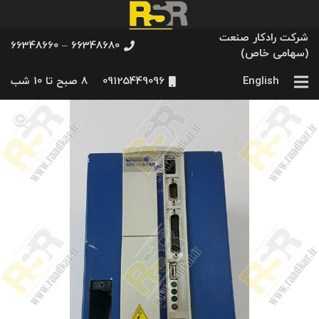
شرکت رادکار صنعت
66348680 – 66348660
(سهامی خاص)
English
09125449096
8 صبح تا 10 شب