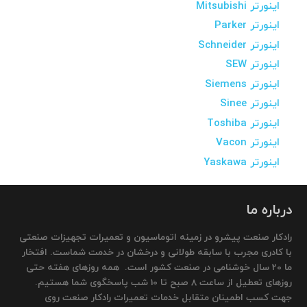
اینورتر Mitsubishi
اینورتر Parker
اینورتر Schneider
اینورتر SEW
اینورتر Siemens
اینورتر Sinee
اینورتر Toshiba
اینورتر Vacon
اینورتر Yaskawa
درباره ما
رادکار صنعت پیشرو در زمینه اتوماسیون و تعمیرات تجهیزات صنعتی
با کادری مجرب با سابقه طولانی و درخشان در خدمت شماست. افتخار
ما 20 سال خوشنامی در صنعت کشور است. همه روزهای هفته حتی
روزهای تعطیل از ساعت 8 صبح تا 10 شب پاسخگوی شما هستیم.
جهت کسب اطمینان متقابل خدمات تعمیرات رادکار صنعت روی