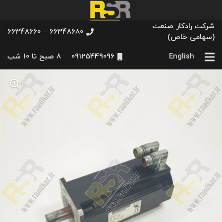
شرکت رادکار صنعت
66348680 – 66348660
(سهامی خاص)
English
09125449096
8 صبح تا 10 شب