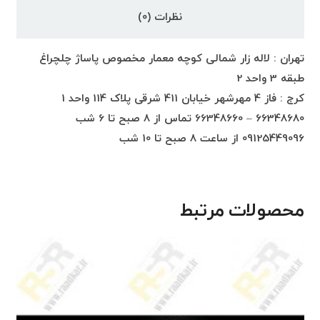
نظرات (0)
تهران : لاله زار شمالی کوچه معمار مخصوص پاساژ چلچراغ
طبقه 3 واحد 2
کرج : فاز 4 مهرشهر خیابان 411 شرقی پلاک 114 واحد 1
66348680 – 66348660 تماس از 8 صبح تا 6 شب
09125449096 از ساعت 8 صبح تا 10 شب
محصولات مرتبط