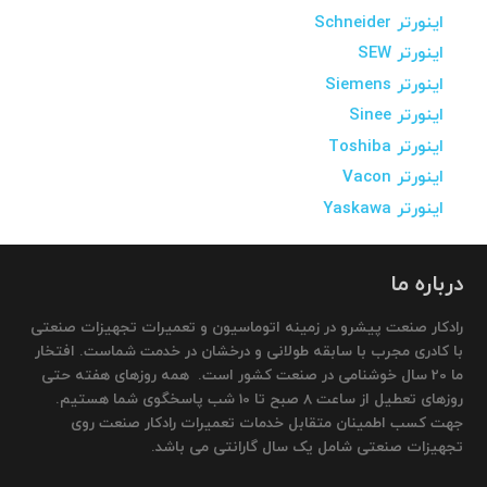
اینورتر Schneider
اینورتر SEW
اینورتر Siemens
اینورتر Sinee
اینورتر Toshiba
اینورتر Vacon
اینورتر Yaskawa
درباره ما
رادکار صنعت پیشرو در زمینه اتوماسیون و تعمیرات تجهیزات صنعتی
با کادری مجرب با سابقه طولانی و درخشان در خدمت شماست. افتخار
ما 20 سال خوشنامی در صنعت کشور است. همه روزهای هفته حتی
روزهای تعطیل از ساعت 8 صبح تا 10 شب پاسخگوی شما هستیم.
جهت کسب اطمینان متقابل خدمات تعمیرات رادکار صنعت روی
تجهیزات صنعتی شامل یک سال گارانتی می باشد.