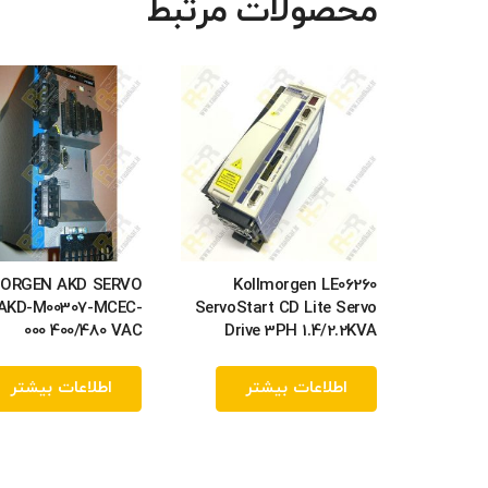
محصولات مرتبط
ORGEN AKD SERVO
Kollmorgen LE06260
 AKD-M00307-MCEC-
ServoStart CD Lite Servo
000 400/480 VAC
Drive 3PH 1.4/2.2KVA
اطلاعات بیشتر
اطلاعات بیشتر