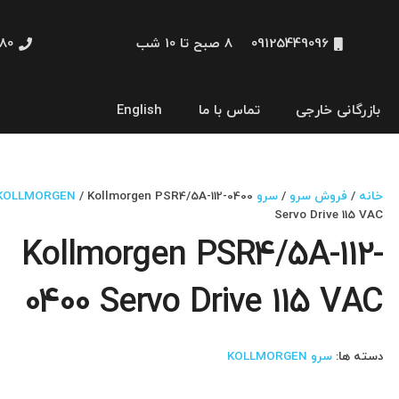
09125449096
8 صبح تا 10 شب
48660
بازرگانی خارجی
تماس با ما
English
نمایشگر و HMI
خانه
/
فروش سرو
/
سرو KOLLMORGEN
/ Kollmorgen PSR4/5A-112-0400
Servo Drive 115 VAC
Kollmorgen PSR4/5A-112-
0400 Servo Drive 115 VAC
دسته ها:
سرو KOLLMORGEN