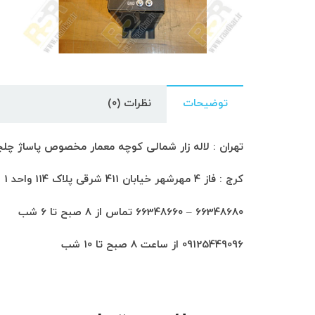
توضیحات
نظرات (0)
تهران : لاله زار شمالی کوچه معمار مخصوص پاساژ چلچراغ طبق
کرج : فاز 4 مهرشهر خیابان 411 شرقی پلاک 114 واحد 1
66348680 – 66348660 تماس از 8 صبح تا 6 شب
09125449096 از ساعت 8 صبح تا 10 شب