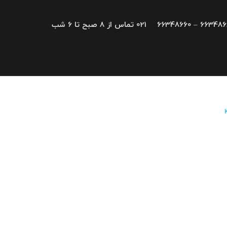
66348680 – 663
021 تماس از 8 صبح تا 6 شب