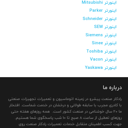
اینورتر Mitsubishi
اینورتر Parker
اینورتر Schneider
اینورتر SEW
اینورتر Siemens
اینورتر Sinee
اینورتر Toshiba
اینورتر Vacon
اینورتر Yaskawa
درباره ما
رادکار صنعت پیشرو در زمینه اتوماسیون و تعمیرات تجهیزات صنعتی
با کادری مجرب با سابقه طولانی و درخشان در خدمت شماست. افتخار
ما 20 سال خوشنامی در صنعت کشور است. همه روزهای هفته حتی
روزهای تعطیل از ساعت 8 صبح تا 10 شب پاسخگوی شما هستیم.
جهت کسب اطمینان متقابل خدمات تعمیرات رادکار صنعت روی