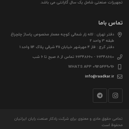
تجهیزات صنعتی شامل یک سال گارانتی می باشد.
تماس باما
دفتر تهران : لاله زار شمالی کوچه معمار مخصوص پاساژ چلچراغ
طبقه 3 واحد 2
دفتر کرج : فاز 4 مهرشهر خیابان 411 شرقی پلاک 114 واحد 1
66348680 - 66348660 تماس از 8 صبح تا 6 شب
09125449096 WHATS APP
info@raadkar.ir
تمامی حقوق مادی و معنوی برای شرکت رادکار صنعت رایان ایرانیان
محفوظ است