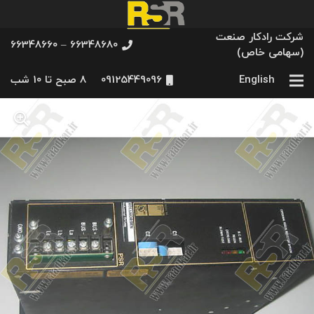
شرکت رادکار صنعت
66348680 – 66348660
(سهامی خاص)
English
09125449096
8 صبح تا 10 شب