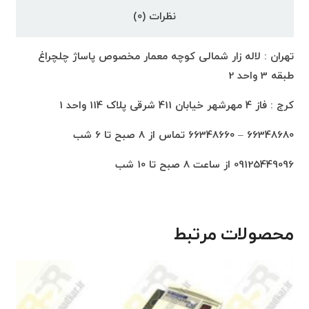
نظرات (0)
تهران : لاله زار شمالی کوچه معمار مخصوص پاساژ چلچراغ
طبقه 3 واحد 2
کرج : فاز 4 مهرشهر خیابان 411 شرقی پلاک 114 واحد 1
66348680 – 66348660 تماس از 8 صبح تا 6 شب
09125449096 از ساعت 8 صبح تا 10 شب
محصولات مرتبط