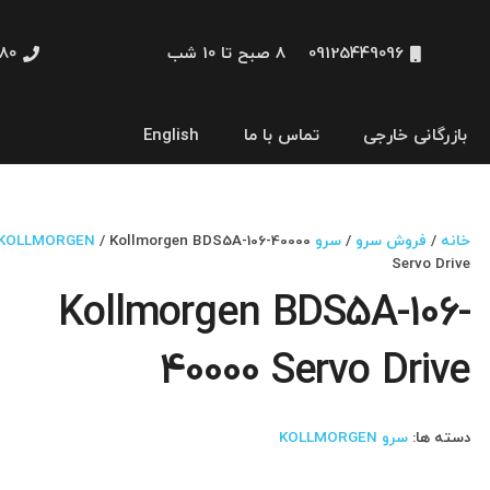
09125449096
8 صبح تا 10 شب
48660
بازرگانی خارجی
تماس با ما
English
نمایشگر و HMI
خانه
/
فروش سرو
/
سرو KOLLMORGEN
/ Kollmorgen BDS5A-106-40000
Servo Drive
Kollmorgen BDS5A-106-
40000 Servo Drive
دسته ها:
سرو KOLLMORGEN