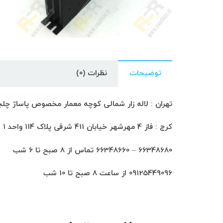
توضیحات
نظرات (0)
تهران : لاله زار شمالی کوچه معمار مخصوص پاساژ چلچراغ طبق
کرج : فاز 4 مهرشهر خیابان 411 شرقی پلاک 114 واحد 1
66348680 – 66348660 تماس از 8 صبح تا 6 شب
09125449096 از ساعت 8 صبح تا 10 شب