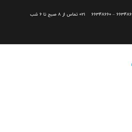
66348680 – 663
021 تماس از 8 صبح تا 6 شب