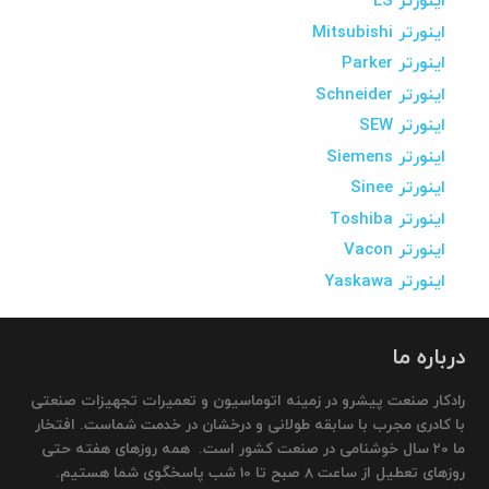
اینورتر LS
اینورتر Mitsubishi
اینورتر Parker
اینورتر Schneider
اینورتر SEW
اینورتر Siemens
اینورتر Sinee
اینورتر Toshiba
اینورتر Vacon
اینورتر Yaskawa
درباره ما
رادکار صنعت پیشرو در زمینه اتوماسیون و تعمیرات تجهیزات صنعتی
با کادری مجرب با سابقه طولانی و درخشان در خدمت شماست. افتخار
ما 20 سال خوشنامی در صنعت کشور است. همه روزهای هفته حتی
روزهای تعطیل از ساعت 8 صبح تا 10 شب پاسخگوی شما هستیم.