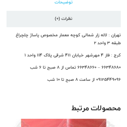
توضیحات
نظرات (0)
تهران : لاله زار شمالی کوچه معمار مخصوص پاساژ چلچراغ
طبقه 3 واحد 2
کرج : فاز 4 مهرشهر خیابان 411 شرقی پلاک 114 واحد 1
66348680 – 66348660 تماس از 8 صبح تا 6 شب
09125449096 از ساعت 8 صبح تا 10 شب
محصولات مرتبط