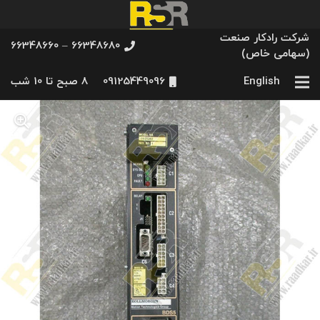
شرکت رادکار صنعت
66348680 – 66348660
(سهامی خاص)
English
09125449096
8 صبح تا 10 شب