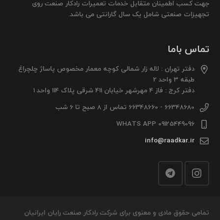
جهت کسب اطمینان متقابل خدمات تعمیرات رادکار صنعت روی
تجهیزات صنعتی شامل یک سال گارانتی می باشد.
تماس باما
دفتر تهران : لاله زار شمالی کوچه معمار مخصوص پاساژ چلچراغ
طبقه 3 واحد 2
دفتر کرج : فاز 4 مهرشهر خیابان 411 شرقی پلاک 114 واحد 1
66348680 - 66348660 تماس از 8 صبح تا 6 شب
09125449096 WHATS APP
info@raadkar.ir
تمامی حقوق مادی و معنوی برای شرکت رادکار صنعت رایان ایرانیان