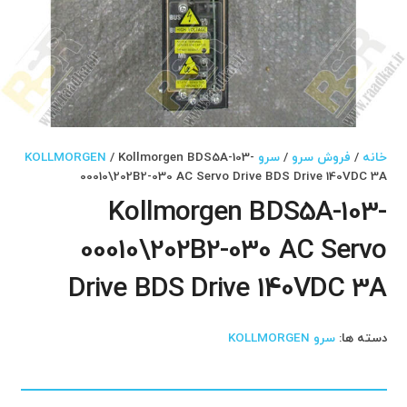
خانه
/
فروش سرو
/
سرو KOLLMORGEN
/ Kollmorgen BDS5A-103-
00010\202B2-030 AC Servo Drive BDS Drive 140VDC 3A
Kollmorgen BDS5A-103-
00010\202B2-030 AC Servo
Drive BDS Drive 140VDC 3A
دسته ها:
سرو KOLLMORGEN