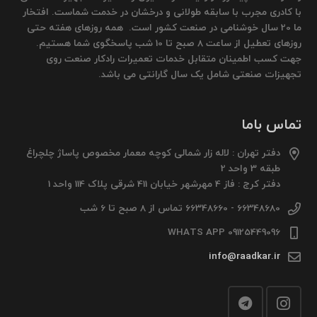
با کادری مجرب با سابقه طولانی و درخشان در خدمت شماست. افتخار
ما 20 سال خوشنامی در صنعت کشور است. همه روزهای هفته حتی
روزهای تعطیل از ساعت 8 صبح تا 10 شب پاسخگوی شما هستیم.
جهت کسب اطمینان متقابل خدمات تعمیرات رادکار صنعت روی
تجهیزات صنعتی شامل یک سال گارانتی می باشد.
تماس باما
دفتر تهران : لاله زار شمالی کوچه معمار مخصوص پاساژ چلچراغ
طبقه 3 واحد 2
دفتر کرج : فاز 4 مهرشهر خیابان 411 شرقی پلاک 114 واحد 1
66348680 - 66348660 تماس از 8 صبح تا 6 شب
09125449096 WHATS APP
info@raadkar.ir