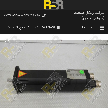
شرکت رادکار صنعت
66348680 – 66348660
(سهامی خاص)
English
09125449096
8 صبح تا 10 شب