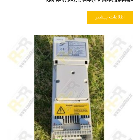
KEB F4 07.F4.C1D-3420/1.4 07F4C1D342014
اطلاعات بیشتر